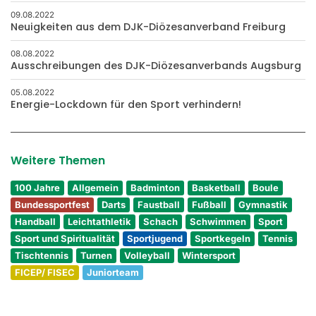
09.08.2022
Neuigkeiten aus dem DJK-Diözesanverband Freiburg
08.08.2022
Ausschreibungen des DJK-Diözesanverbands Augsburg
05.08.2022
Energie-Lockdown für den Sport verhindern!
Weitere Themen
100 Jahre
Allgemein
Badminton
Basketball
Boule
Bundessportfest
Darts
Faustball
Fußball
Gymnastik
Handball
Leichtathletik
Schach
Schwimmen
Sport
Sport und Spiritualität
Sportjugend
Sportkegeln
Tennis
Tischtennis
Turnen
Volleyball
Wintersport
FICEP/ FISEC
Juniorteam