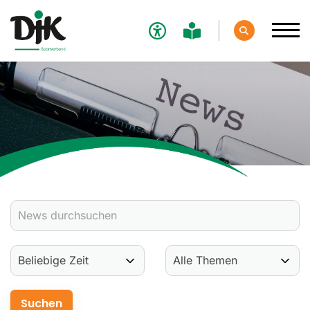
Verband
Aktuelles
Verbands-News
Social-Media-News
Termine
Ergebnisse
Sportdeutschland-News
Sport
Verantwortung