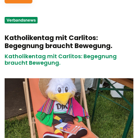
Service
Verbandsnews
Aus- und Fortbildungen
Katholikentag mit Carlitos:
Kontakt
Begegnung braucht Bewegung.
Bundessportfest '26
Katholikentag mit Carlitos: Begegnung
braucht Bewegung.
DJK Sportjugend