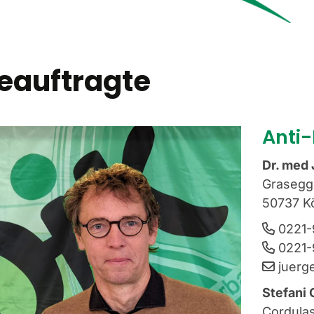
eauftragte
Anti
Dr. med 
Grasegge
50737 K
0221
0221-
juerg
Stefani
Cordulas