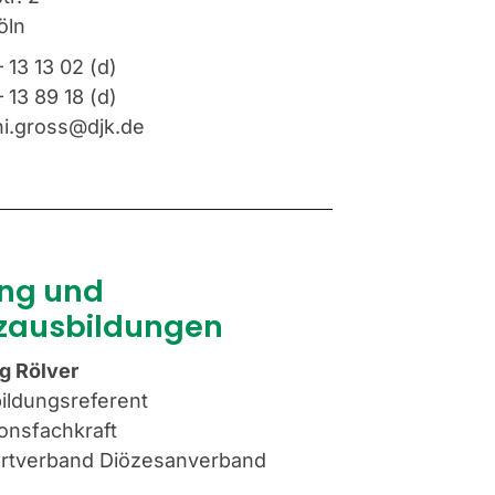
öln
 13 13 02
(d)
 13 89 18
(d)
ni.gross@djk.de
ung und
nzausbildungen
g Rölver
ildungsreferent
onsfachkraft
rtverband Diözesanverband