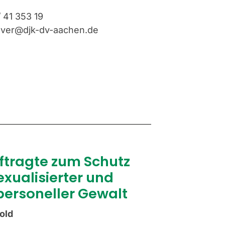
/ 41 353 19
lver@djk-dv-aachen.de
ftragte zum Schutz
exualisierter und
personeller Gewalt
old