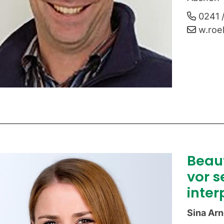
0241 
w.roe
Beau
vor s
inter
Sina Arn