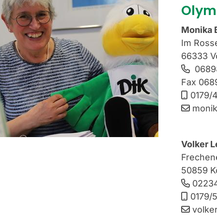
Oly
Monika 
Im Rosse
66333 Vö
0689
Fax 068
0179/
monik
Volker 
Frechen
50859 K
02234
0179/
volke