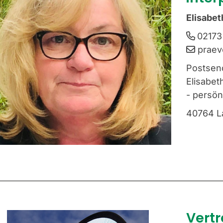
Elisabet
02173
praev
Postsen
Elisabet
- persö
40764 L
Vert