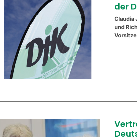
der 
Claudia 
und Ric
Vorsitze
Vertr
Deut