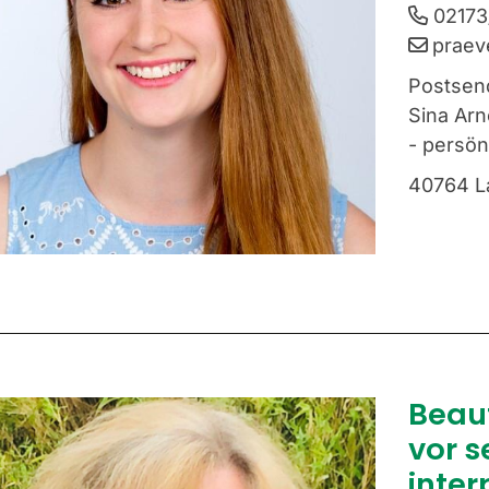
02173
praev
Postsen
Sina Arn
- persö
40764 L
Beau
vor s
inter