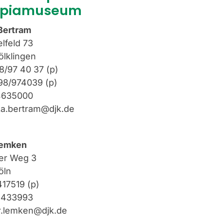
mpiamuseum
Bertram
lfeld 73
lklingen
8/97 40 37
(p)
98/974039 (p)
4635000
a.bertram@djk.de
Lemken
er Weg 3
öln
17519
(p)
5433993
r.lemken@djk.de