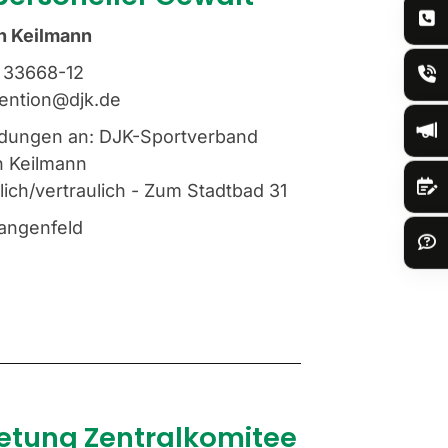
h Keilmann
 33668-12
ention@djk.de
dungen an: DJK-Sportverband
h Keilmann
nlich/vertraulich - Zum Stadtbad 31
angenfeld
retung Zentralkomitee