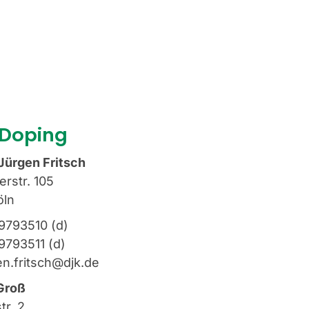
-Doping
Jürgen Fritsch
rstr. 105
öln
-9793510
(d)
9793511
(d)
en.fritsch@djk.de
 Groß
tr. 2