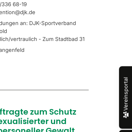
/336 68-19
ention@djk.de
dungen an: DJK-Sportverband
old
nlich/vertraulich - Zum Stadtbad 31
angenfeld
Vereinsportal
ftragte zum Schutz
exualisierter und
personeller Gewalt