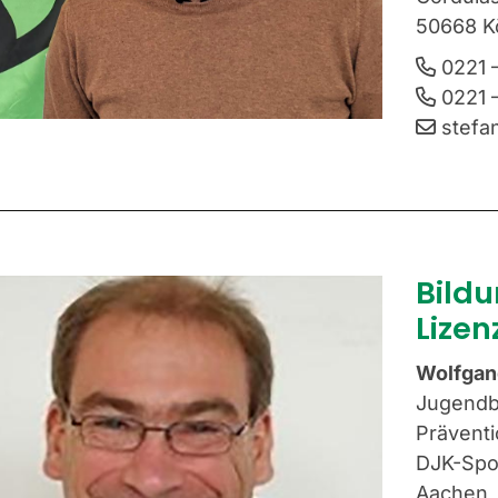
50668 K
0221 –
0221 –
stefa
Bild
Lize
Wolfgan
Jugendb
Präventi
DJK-Spo
Aachen