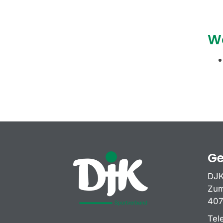
W
Ge
DJK
Zum
407
Tel