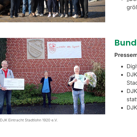
grö
Bund
Pressem
Dig
DJK
Sta
DJK
stat
DJK
 DJK Eintracht Stadtlohn 1920 e.V.