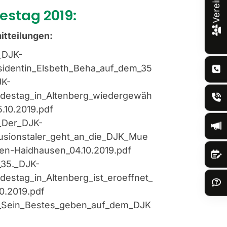
estag 2019:
itteilungen:
DJK-
sidentin_Elsbeth_Beha_auf_dem_35
JK-
destag_in_Altenberg_wiedergewäh
5.10.2019.pdf
Der_DJK-
lusionstaler_geht_an_die_DJK_Mue
en-Haidhausen_04.10.2019.pdf
35._DJK-
destag_in_Altenberg_ist_eroeffnet_
10.2019.pdf
Sein_Bestes_geben_auf_dem_DJK