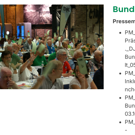
Bund
Pressem
PM_
Prä
._D
Bun
lt_0
PM_
Ink
nch
PM_
Bun
03.
PM_
-