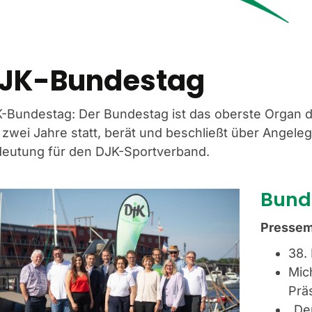
JK-Bundestag
-Bundestag: Der Bundestag ist das oberste Organ d
e zwei Jahre statt, berät und beschließt über Angele
eutung für den DJK-Sportverband.
Bund
Pressem
38.
Mic
Prä
„De