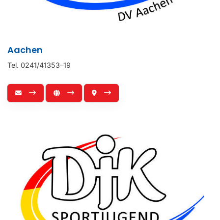
Aktuelles
Tätigkeiten
Aachen
Prävention
Tel. 0241/41353–19
Sportwörterbuch
Kontakt
Downloadbereich
Zurück zum DJK Sportverband