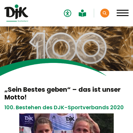
Verband
Der DJK-Sportverband
Unser Name
Unsere Motivation
DJK-Bundestag
„Sein Bestes geben“ – das ist unser
Motto!
Angebote in DJK-Vereinen
100. Bestehen des DJK-Sportverbands 2020
Verbandshistorie
100 Jahre DJK 2020
Verbandsstruktur