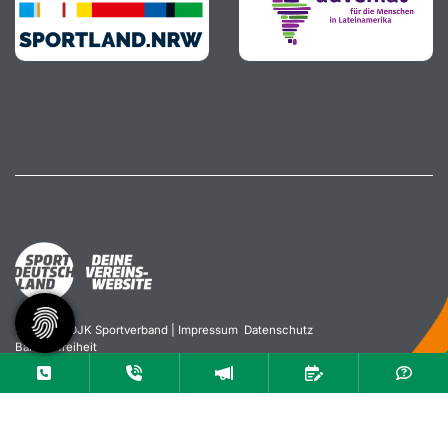
© 2026 – DJK Sportverband |
Impressum
Datenschutz
Barrierefreiheit
Diese Website ist gefördert durch das Projekt „
Sportdeutschland
– Deine Vereinswebsite
”, einem gemeinsamen Angebot des
DOSB und NETZCOCKTAIL.