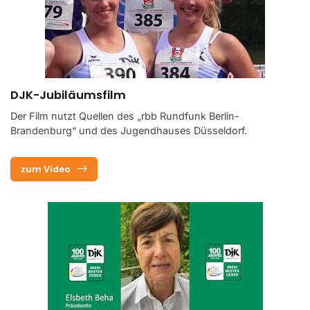
DJK Diözesanverbände
Partner und Sponsoren
Ansprechpartner
DJK-Jubiläumsfilm
Was uns ausmacht
Der Film nutzt Quellen des „rbb Rundfunk Berlin-
10 Gebote des Sports
Brandenburg“ und des Jugendhauses Düsseldorf.
DJK Shop
zum Video
Aktuelles
Sport
Verantwortung
Service
Aus- und Fortbildungen