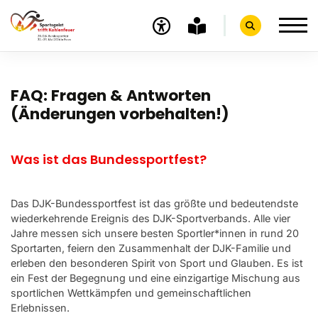
Infos
FAQ: Fragen & Antworten
(Änderungen vorbehalten!)
Sport
Essen
Was ist das Bundessportfest?
Ruhrmetropole Essen
FAQ
Das DJK-Bundessportfest ist das größte und bedeutendste
wiederkehrende Ereignis des DJK-Sportverbands. Alle vier
Motto und Logo 2026
Jahre messen sich unsere besten Sportler*innen in rund 20
Sportarten, feiern den Zusammenhalt der DJK-Familie und
Schirmherrschaft
erleben den besonderen Spirit von Sport und Glauben. Es ist
Programm BSF
ein Fest der Begegnung und eine einzigartige Mischung aus
sportlichen Wettkämpfen und gemeinschaftlichen
DJK
Erlebnissen.