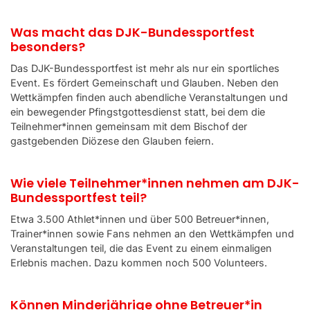
Fotos und Videos
Was macht das DJK-Bundessportfest
Service
besonders?
Das DJK-Bundessportfest ist mehr als nur ein sportliches
Zurück zum DJK Sportverband
Event. Es fördert Gemeinschaft und Glauben. Neben den
Wettkämpfen finden auch abendliche Veranstaltungen und
ein bewegender Pfingstgottesdienst statt, bei dem die
Teilnehmer*innen gemeinsam mit dem Bischof der
gastgebenden Diözese den Glauben feiern.
Wie viele Teilnehmer*innen nehmen am DJK-
Bundessportfest teil?
Etwa 3.500 Athlet*innen und über 500 Betreuer*innen,
Trainer*innen sowie Fans nehmen an den Wettkämpfen und
Veranstaltungen teil, die das Event zu einem einmaligen
Erlebnis machen. Dazu kommen noch 500 Volunteers.
Können Minderjährige ohne Betreuer*in