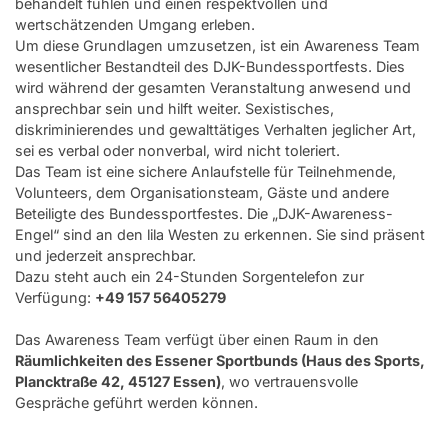
behandelt fühlen und einen respektvollen und
wertschätzenden Umgang erleben.
Schulbefreiung / Sonderurlaub
Um diese Grundlagen umzusetzen, ist ein Awareness Team
Werbematerialien
wesentlicher Bestandteil des DJK-Bundessportfests. Dies
wird während der gesamten Veranstaltung anwesend und
Downloads
ansprechbar sein und hilft weiter. Sexistisches,
diskriminierendes und gewalttätiges Verhalten jeglicher Art,
Awareness
sei es verbal oder nonverbal, wird nicht toleriert.
Das Team ist eine sichere Anlaufstelle für Teilnehmende,
Zurück zum DJK Sportverband
Volunteers, dem Organisationsteam, Gäste und andere
Beteiligte des Bundessportfestes. Die „DJK-Awareness-
Engel“ sind an den lila Westen zu erkennen. Sie sind präsent
und jederzeit ansprechbar.
Dazu steht auch ein 24-Stunden Sorgentelefon zur
Verfügung:
+49 157 56405279
Das Awareness Team verfügt über einen Raum in den
Räumlichkeiten des Essener Sportbunds (Haus des Sports,
Plancktraße 42, 45127 Essen)
, wo vertrauensvolle
Gespräche geführt werden können.