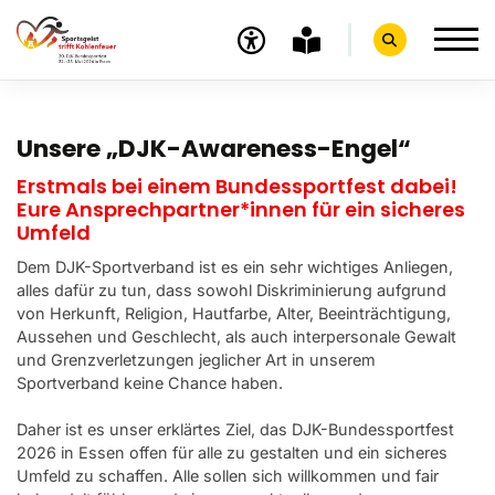
Infos
Unsere „DJK-Awareness-Engel“
Sport
Erstmals bei einem Bundessportfest dabei!
Eure Ansprechpartner*innen für ein sicheres
Essen
Umfeld
Dem DJK-Sportverband ist es ein sehr wichtiges Anliegen,
Programm BSF
alles dafür zu tun, dass sowohl Diskriminierung aufgrund
DJK
von Herkunft, Religion, Hautfarbe, Alter, Beeinträchtigung,
Aussehen und Geschlecht, als auch interpersonale Gewalt
Fotos und Videos
und Grenzverletzungen jeglicher Art in unserem
Sportverband keine Chance haben.
Service
Daher ist es unser erklärtes Ziel, das DJK-Bundessportfest
Kontakt
2026 in Essen offen für alle zu gestalten und ein sicheres
Umfeld zu schaffen. Alle sollen sich willkommen und fair
Presseservice