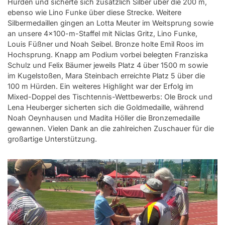
Hürden und sicherte sich zusätzlich Silber über die 200 m,
ebenso wie Lino Funke über diese Strecke. Weitere
Silbermedaillen gingen an Lotta Meuter im Weitsprung sowie
an unsere 4x100-m-Staffel mit Niclas Gritz, Lino Funke,
Louis Füßner und Noah Seibel. Bronze holte Emil Roos im
Hochsprung. Knapp am Podium vorbei belegten Franziska
Schulz und Felix Bäumer jeweils Platz 4 über 1500 m sowie
im Kugelstoßen, Mara Steinbach erreichte Platz 5 über die
100 m Hürden. Ein weiteres Highlight war der Erfolg im
Mixed-Doppel des Tischtennis-Wettbewerbs: Ole Brock und
Lena Heuberger sicherten sich die Goldmedaille, während
Noah Oeynhausen und Madita Höller die Bronzemedaille
gewannen. Vielen Dank an die zahlreichen Zuschauer für die
großartige Unterstützung.