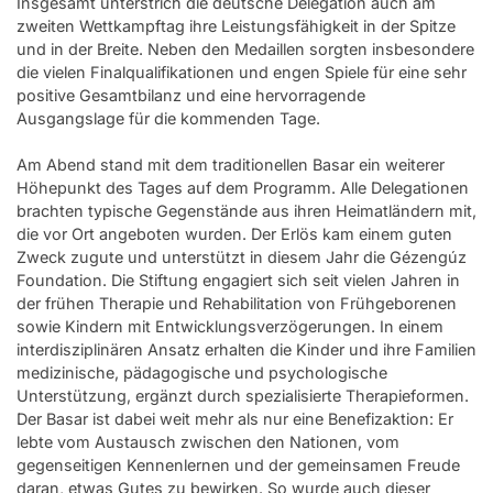
Insgesamt unterstrich die deutsche Delegation auch am
zweiten Wettkampftag ihre Leistungsfähigkeit in der Spitze
und in der Breite. Neben den Medaillen sorgten insbesondere
die vielen Finalqualifikationen und engen Spiele für eine sehr
positive Gesamtbilanz und eine hervorragende
Ausgangslage für die kommenden Tage.
Am Abend stand mit dem traditionellen Basar ein weiterer
Höhepunkt des Tages auf dem Programm. Alle Delegationen
brachten typische Gegenstände aus ihren Heimatländern mit,
die vor Ort angeboten wurden. Der Erlös kam einem guten
Zweck zugute und unterstützt in diesem Jahr die Gézengúz
Foundation. Die Stiftung engagiert sich seit vielen Jahren in
der frühen Therapie und Rehabilitation von Frühgeborenen
sowie Kindern mit Entwicklungsverzögerungen. In einem
interdisziplinären Ansatz erhalten die Kinder und ihre Familien
medizinische, pädagogische und psychologische
Unterstützung, ergänzt durch spezialisierte Therapieformen.
Der Basar ist dabei weit mehr als nur eine Benefizaktion: Er
lebte vom Austausch zwischen den Nationen, vom
gegenseitigen Kennenlernen und der gemeinsamen Freude
daran, etwas Gutes zu bewirken. So wurde auch dieser