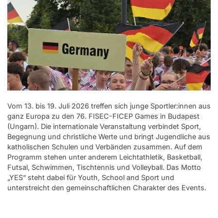
FF-Games 2026
FF-Games 2025
Unsere Sportler*innen
Verantwortung
Service
Vom 13. bis 19. Juli 2026 treffen sich junge Sportler:innen aus
Aus- und Fortbildungen
ganz Europa zu den 76. FISEC-FICEP Games in Budapest
(Ungarn). Die internationale Veranstaltung verbindet Sport,
Kontakt
Begegnung und christliche Werte und bringt Jugendliche aus
katholischen Schulen und Verbänden zusammen. Auf dem
Bundessportfest '26
Programm stehen unter anderem Leichtathletik, Basketball,
Futsal, Schwimmen, Tischtennis und Volleyball. Das Motto
„YES“ steht dabei für Youth, School and Sport und
DJK Sportjugend
unterstreicht den gemeinschaftlichen Charakter des Events.