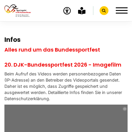
Infos
Infos
Sport
Alles rund um das Bundessportfest
Essen
20. DJK-Bundessportfest 2026 - Imagefilm
Programm BSF
Beim Aufruf des Videos werden personenbezogene Daten
(IP-Adresse) an den Betreiber des Videoportals gesendet.
DJK
Daher ist es möglich, dass Zugriffe gespeichert und
ausgewertet werden. Detaillierte Infos finden Sie in unserer
Fotos und Videos
Datenschutzerklärung.
Service
Zurück zum DJK Sportverband