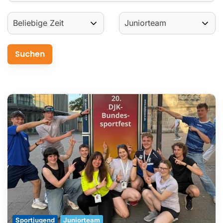
Service
Aus- und Fortbildungen
Kontakt
Bundessportfest '26
DJK Sportjugend
Sportjugend
Juniorteam