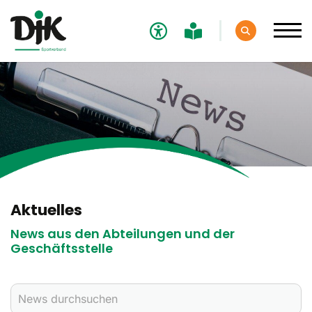
Verband
Aktuelles
Verbands-News
Social-Media-News
Termine
Aktuelles
Ergebnisse
News aus den Abteilungen und der
Geschäftsstelle
Sportdeutschland-News
Sport
Verantwortung