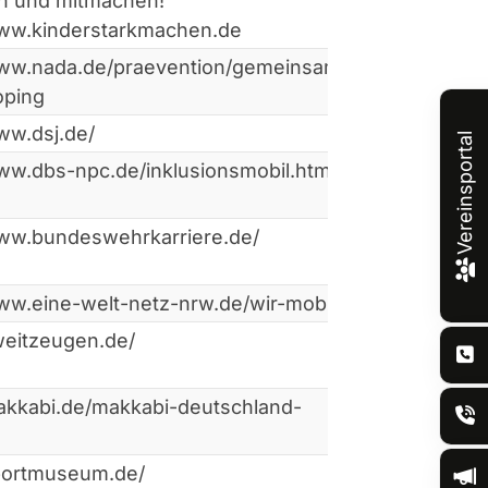
in und mitmachen!
www.kinderstarkmachen.de
www.nada.de/praevention/gemeinsam-
oping
ww.dsj.de/
Vereinsportal
www.dbs-npc.de/inklusionsmobil.html
www.bundeswehrkarriere.de/
ww.eine-welt-netz-nrw.de/wir-mobil/
weitzeugen.de/
makkabi.de/makkabi-deutschland-
sportmuseum.de/