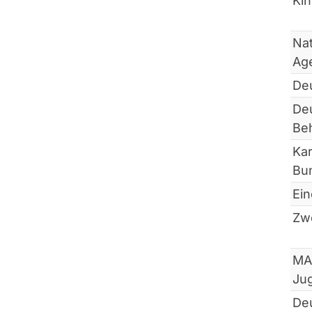
Ki
Nat
Ag
De
De
Be
Kar
Bu
Ei
Zwe
MA
Ju
De