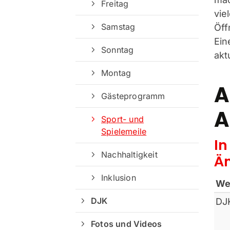
Freitag
vie
Samstag
Öff
Ein
Sonntag
aktu
Montag
A
Gästeprogramm
A
Sport- und
Spielemeile
In
Nachhaltigkeit
Ä
Inklusion
We
DJK
DJ
Fotos und Videos