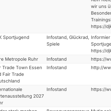
wir uns 
Besonders
Training
https://dj
K Sportjugend
Infostand, Glückrad,
Informier
Spiele
Sportjug
https://d
re Metropole Ruhr
Infostand
https://w
ir Trade Town Essen
Infostand
http://ww
 Fair Trade
utschland
ernationale
Infostand
https://w
tenausstellung 2027
hr