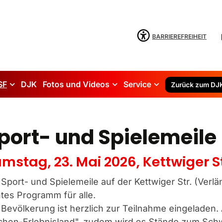
BARRIEREFREIHEIT
SF
DJK
Fotos und Videos
Service
Zurück zum DJ
port- und Spielemeile
mstag, 23. Mai 2026, Kettwiger 
 Sport- und Spielemeile auf der Kettwiger Str. (Verl
tes Programm für alle.
 Bevölkerung ist herzlich zur Teilnahme eingeladen. 
hen-Erlebnisland", zudem wird es Stände zum Schw