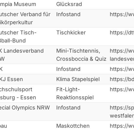
ympia Museum
Glücksrad
utscher Verband für
Infostand
https://w
ikörperkultur
utscher Tisch-
Tischkicker
https://dt
ßball-Bund
K Landesverband
Mini-Tischtennis,
https://w
RW
Crossboccia & Quiz
landesve
K
Infostand
https://
KJ Essen
Klima Stapelspiel
https://b
chschulsport
Fit-Light-
https://
sburg - Essen
Reaktionsspiel
ecial Olympics NRW
Infostand
https://s
westfalen
bau
Maskottchen
https://w