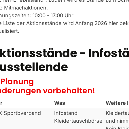
le Mitmachaktionen.
nungszeiten: 10:00 - 17:00 Uhr
e Liste der Aktionsstände wird Anfang 2026 hier b
alisiert.
ktionsstände - Infost
usstellende
 Planung
nderungen vorbehalten!
r
Was
Weitere 
K-Sportbverband
Infostand
Kleiderta
Kleidertauschbörse
und nimm
Kein Kle