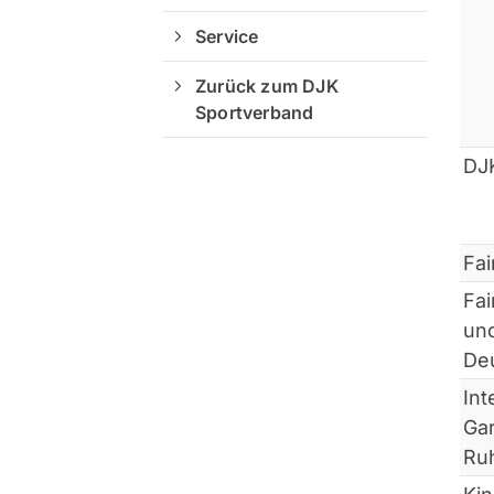
Service
Zurück zum DJK
Sportverband
DJ
Fai
Fa
und
De
Int
Gar
Ru