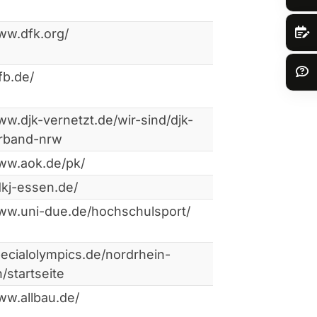
ww.dfk.org/
fb.de/
ww.djk-vernetzt.de/wir-sind/djk-
rband-nrw
www.aok.de/pk/
dkj-essen.de/
www.uni-due.de/hochschulsport/
pecialolympics.de/nordrhein-
/startseite
ww.allbau.de/