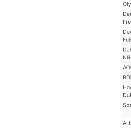
Ol
De
Fre
De
Fu
DJ
N
AO
BD
Ho
Dui
Sp
All