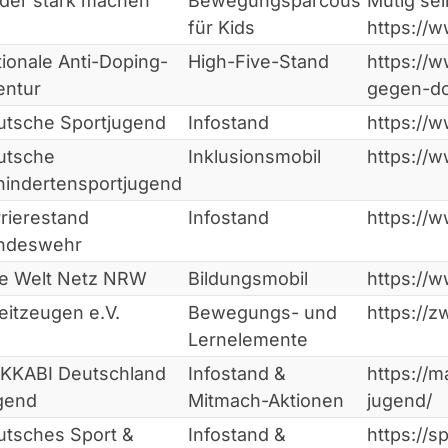
nder stark machen
Bewegungsparcous
Mutig se
für Kids
https://
ionale Anti-Doping-
High-Five-Stand
https://
entur
gegen-d
utsche Sportjugend
Infostand
https://w
utsche
Inklusionsmobil
https://
hindertensportjugend
rierestand
Infostand
https://
ndeswehr
ne Welt Netz NRW
Bildungsmobil
https://w
itzeugen e.V.
Bewegungs- und
https://z
Lernelemente
KKABI Deutschland
Infostand &
https://
gend
Mitmach-Aktionen
jugend/
utsches Sport &
Infostand &
https://