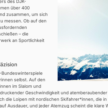
ders des DJK-
ommen über 400
land zusammen, um sich
 zu messen. Ob auf den
ausfordernden
schießen – die
werk an Sportlichkeit
räzision
K-Bundeswinterspiele
erinnen selbst. Auf den
rinnen im Slalom und
ndruckender Geschwindigkeit und atemberaubender P
ich die Loipen mit nordischen Skifahrer*innen, die i
z auf Ausdauer, und jeder Atemzug scheint die klare Wi