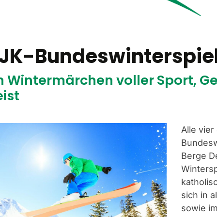
JK-Bundeswinterspie
n Wintermärchen voller Sport, 
ist
Alle vie
Bundeswi
Berge De
Wintersp
katholi
sich in 
sowie im