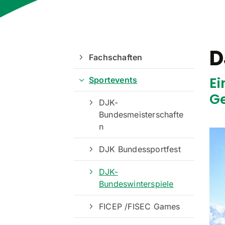
D
Fachschaften
Ei
Sportevents
Ge
DJK-
Bundesmeisterschafte
n
DJK Bundessportfest
DJK-
Bundeswinterspiele
FICEP /FISEC Games