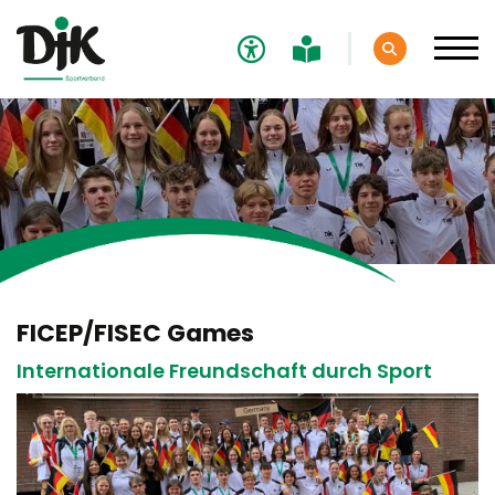
Verband
Aktuelles
Sport
Fachschaften
FICEP/FISEC Games
Sportevents
Internationale Freundschaft durch Sport
DJK-Bundesmeisterschaften
DJK Bundessportfest
DJK-Bundeswinterspiele
FICEP /FISEC Games