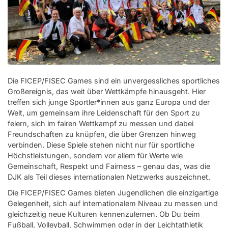
FF-Games 2026
FF-Games 2025
Unsere Sportler*innen
Verantwortung
Die FICEP/FISEC Games sind ein unvergessliches sportliches
Großereignis, das weit über Wettkämpfe hinausgeht. Hier
Service
treffen sich junge Sportler*innen aus ganz Europa und der
Welt, um gemeinsam ihre Leidenschaft für den Sport zu
Aus- und Fortbildungen
feiern, sich im fairen Wettkampf zu messen und dabei
Freundschaften zu knüpfen, die über Grenzen hinweg
Kontakt
verbinden. Diese Spiele stehen nicht nur für sportliche
Höchstleistungen, sondern vor allem für Werte wie
Bundessportfest '26
Gemeinschaft, Respekt und Fairness – genau das, was die
DJK als Teil dieses internationalen Netzwerks auszeichnet.
DJK Sportjugend
Die FICEP/FISEC Games bieten Jugendlichen die einzigartige
Gelegenheit, sich auf internationalem Niveau zu messen und
gleichzeitig neue Kulturen kennenzulernen. Ob Du beim
Fußball, Volleyball, Schwimmen oder in der Leichtathletik