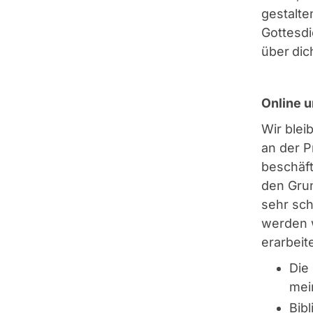
gestalt
Gottesd
über dic
Online u
Wir blei
an der P
beschäft
den Gru
sehr sch
werden w
erarbeite
Die
me
Bib