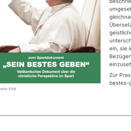
beschri
umgeset
gleichna
Überset
geistlic
untersch
ein, sie
Bezügen
einzuset
Zur Prax
bestes-
uelle: KNA