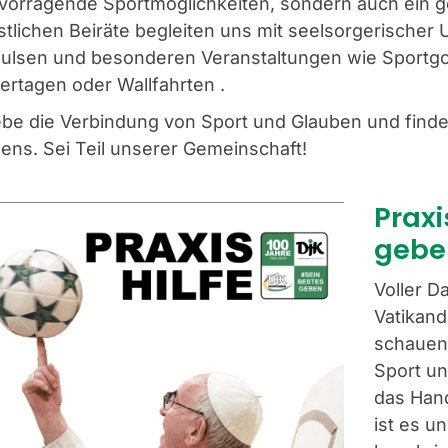
vorragende Sportmöglichkeiten, sondern auch ein ge
stlichen Beiräte begleiten uns mit seelsorgerischer 
ulsen und besonderen Veranstaltungen wie Sportgot
gertagen oder Wallfahrten .
ebe die Verbindung von Sport und Glauben und find
ens. Sei Teil unserer Gemeinschaft!
Praxi
gebe
Voller D
Vatikan
schauen,
Sport u
das Han
ist es u