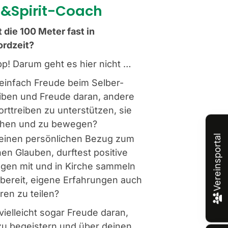
t&Spirit-Coach
t die 100 Meter fast in
ordzeit?
pp! Darum geht es hier nicht
…
einfach Freude beim Selber-
eiben und Freude daran, andere
rttreiben zu unterstützen, sie
ehen und zu bewegen?
 einen persönlichen Bezug zum
Vereinsportal
chen Glauben, durftest positive
gen mit und in Kirche sammeln
 bereit, eigene Erfahrungen auch
ren zu teilen?
vielleicht sogar Freude daran,
zu begeistern und über deinen