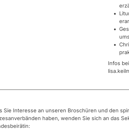
erz
Litu
era
Ges
ums
Chr
pra
Infos be
lisa.kei
ls Sie Interesse an unseren Broschüren und den spi
zesanverbänden haben, wenden Sie sich an das Sekr
desbeirätin: