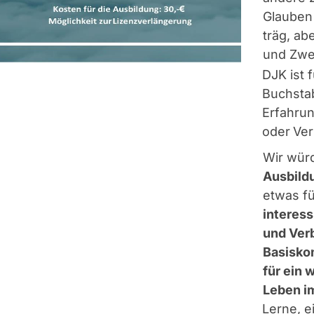
Glauben
träg, ab
und Zwei
DJK ist 
Buchstab
Erfahru
oder Ver
Wir wür
Ausbild
etwas fü
interes
und Verb
Basisko
für ein 
Leben i
Lerne, e