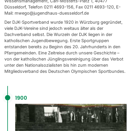
Wissensmanagement, Carl-Mosterts-Platz 1, 40477
Düsseldorf, Telefon 0211 4693-156, Fax 0211 4693-120, E-
DJK Diözesanverbände
Mail:
mwego@jugendhaus-duesseldorf.de
Partner und Sponsoren
Der DJK-Sportverband wurde 1920 in Würzburg gegründet,
viele DJK-Vereine sind jedoch weitaus älter als der
Ansprechpartner
Dachverband selbst. Die Wurzeln der DJK liegen in der
katholischen Jugendbewegung. Erste Sportgruppen
Was uns ausmacht
entstanden bereits zu Beginn des 20. Jahrhunderts in den
10 Gebote des Sports
Pfarrgemeinden. Eine Zeitreise durch unsere Geschichte –
von der katholischen Jünglingsvereinigung über das Verbot
DJK Shop
unter den Nationalsozialisten bis hin zum modernen
Mitgliedsverband des Deutschen Olympischen Sportbundes.
Aktuelles
Sport
1900
Verantwortung
Service
Aus- und Fortbildungen