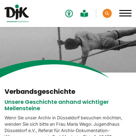
Verband
Der DJK-Sportverband
Unser Name
Unsere Motivation
DJK-Bundestag
Verbandsgeschichte
Angebote in DJK-Vereinen
Unsere Geschichte anhand wichtiger
Meilensteine
Verbandshistorie
Wenn Sie unser Archiv in Düsseldorf besuchen möchten,
100 Jahre DJK 2020
wenden Sie sich bitte an Frau Maria Wego: Jugendhaus
Düsseldorf e.V., Referat für Archiv-Dokumentation-
Verbandsstruktur