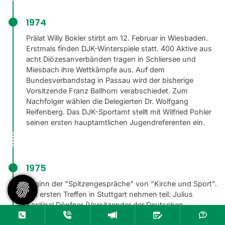
1974
Prälat Willy Bokler stirbt am 12. Februar in Wiesbaden.
Erstmals finden DJK-Winterspiele statt. 400 Aktive aus
acht Diözesanverbänden tragen in Schliersee und
Miesbach ihre Wettkämpfe aus. Auf dem
Bundesverbandstag in Passau wird der bisherige
Vorsitzende Franz Ballhorn verabschiedet. Zum
Nachfolger wählen die Delegierten Dr. Wolfgang
Reifenberg. Das DJK-Sportamt stellt mit Wilfried Pohler
seinen ersten hauptamtlichen Jugendreferenten ein.
1975
Beginn der "Spitzengespräche" von "Kirche und Sport".
Am ersten Treffen in Stuttgart nehmen teil: Julius
Kardinal Döpfner (Vorsitzender der Deutschen
Bischofskonferenz), Bischof Dr. Helmut Claß