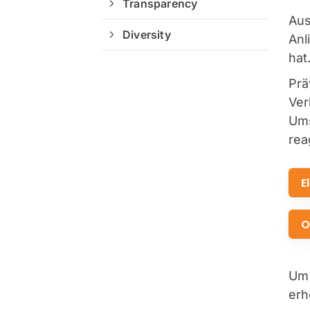
Transparency
Aus
Diversity
Anl
hat
Prä
Ver
Ums
rea
E
O
Um 
erh