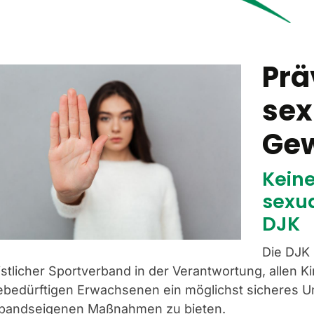
Prä
sex
Gew
Kein
sexua
DJK
Die DJK 
istlicher Sportverband in der Verantwortung, allen 
febedürftigen Erwachsenen ein möglichst sicheres Um
bandseigenen Maßnahmen zu bieten.