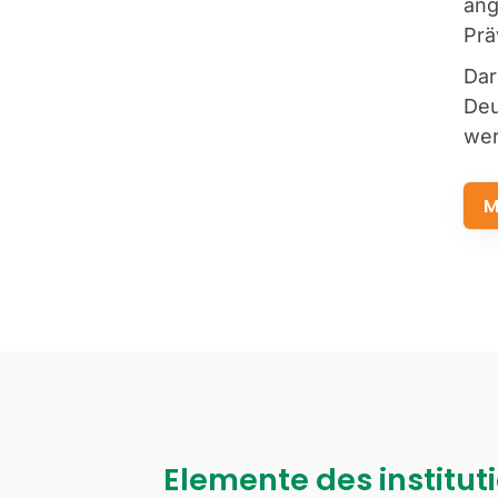
ang
Prä
Dar
Deu
we
M
Elemente des institut