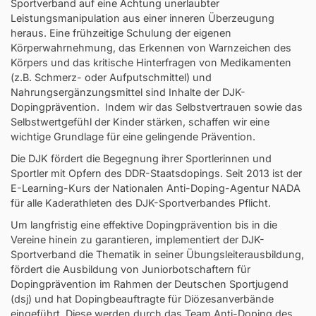
Sportverband auf eine Ächtung unerlaubter
Leistungsmanipulation aus einer inneren Überzeugung
heraus. Eine frühzeitige Schulung der eigenen
Körperwahrnehmung, das Erkennen von Warnzeichen des
Körpers und das kritische Hinterfragen von Medikamenten
(z.B. Schmerz- oder Aufputschmittel) und
Nahrungsergänzungsmittel sind Inhalte der DJK-
Dopingprävention. Indem wir das Selbstvertrauen sowie das
Selbstwertgefühl der Kinder stärken, schaffen wir eine
wichtige Grundlage für eine gelingende Prävention.
Die DJK fördert die Begegnung ihrer Sportlerinnen und
Sportler mit Opfern des DDR-Staatsdopings. Seit 2013 ist der
E-Learning-Kurs der Nationalen Anti-Doping-Agentur NADA
für alle Kaderathleten des DJK-Sportverbandes Pflicht.
Um langfristig eine effektive Dopingprävention bis in die
Vereine hinein zu garantieren, implementiert der DJK-
Sportverband die Thematik in seiner Übungsleiterausbildung,
fördert die Ausbildung von Juniorbotschaftern für
Dopingprävention im Rahmen der Deutschen Sportjugend
(dsj) und hat Dopingbeauftragte für Diözesanverbände
eingeführt. Diese werden durch das Team Anti-Doping des