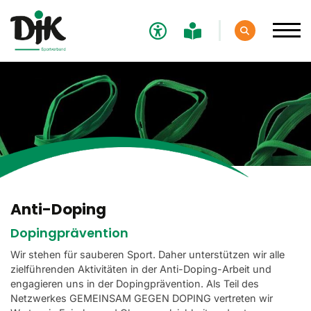
Verband
Aktuelles
Sport
Verantwortung
Anti-Doping
Prävention vor sexualisierter Gewalt
Dopingprävention
Nachhaltigkeit
Wir stehen für sauberen Sport. Daher unterstützen wir alle
Good Governance
zielführenden Aktivitäten in der Anti-Doping-Arbeit und
engagieren uns in der Dopingprävention. Als Teil des
Anti-Rassismus
Netzwerkes GEMEINSAM GEGEN DOPING vertreten wir
Inklusion