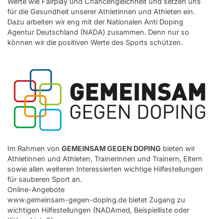
Werte wie Fairplay und Chancengleichheit und setzen uns
für die Gesundheit unserer Athletinnen und Athleten ein.
Integration
Dazu arbeiten wir eng mit der Nationalen Anti Doping
Agentur Deutschland (NADA) zusammen. Denn nur so
Anti-Doping
können wir die positiven Werte des Sports schützen.
Transparency
Diversity
Service
Aus- und Fortbildungen
Kontakt
Im Rahmen von
GEMEINSAM GEGEN DOPING
bieten wir
Bundessportfest '26
Athletinnen und Athleten, Trainerinnen und Trainern, Eltern
sowie allen weiteren Interessierten wichtige Hilfestellungen
für sauberen Sport an.
DJK Sportjugend
Online-Angebote
www.gemeinsam-gegen-doping.de
bietet Zugang zu
wichtigen Hilfestellungen (NADAmed, Beispielliste oder