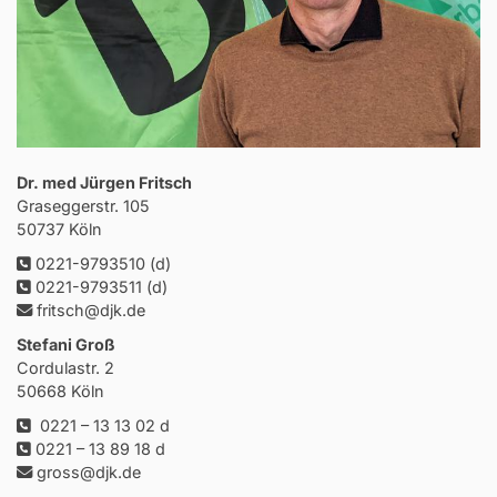
Dr. med Jürgen Fritsch
Graseggerstr. 105
50737 Köln
0221-9793510
(d)
0221-9793511
(d)
fritsch@djk.de
Stefani Groß
Cordulastr. 2
50668 Köln
0221 – 13 13 02
d
0221 – 13 89 18
d
gross@djk.de