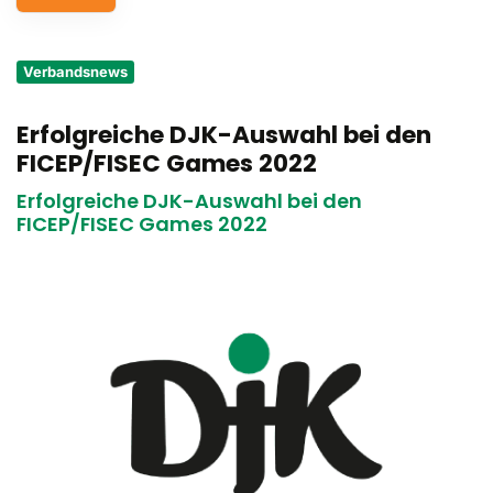
Service
Verbandsnews
Aus- und Fortbildungen
Erfolgreiche DJK-Auswahl bei den
Kontakt
FICEP/FISEC Games 2022
Bundessportfest '26
Erfolgreiche DJK-Auswahl bei den
FICEP/FISEC Games 2022
DJK Sportjugend