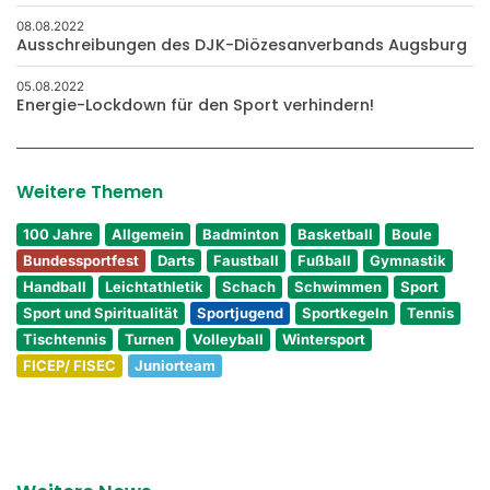
08.08.2022
Ausschreibungen des DJK-Diözesanverbands Augsburg
05.08.2022
Energie-Lockdown für den Sport verhindern!
Weitere Themen
100 Jahre
Allgemein
Badminton
Basketball
Boule
Bundessportfest
Darts
Faustball
Fußball
Gymnastik
Handball
Leichtathletik
Schach
Schwimmen
Sport
Sport und Spiritualität
Sportjugend
Sportkegeln
Tennis
Tischtennis
Turnen
Volleyball
Wintersport
FICEP/ FISEC
Juniorteam