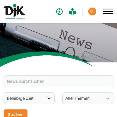
Verband
Aktuelles
Verbands-News
Social-Media-News
Termine
Ergebnisse
Sportdeutschland-News
Sport
Verantwortung