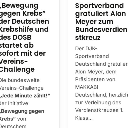
Sportverband
„Bewegung
gratuliert Alon
gegen Krebs“
Meyer zum
der Deutschen
Bundesverdien
Krebshilfe und
stkreuz
des DOSB
startet ab
Der DJK-
sofort mit der
Sportverband
Vereins-
Deutschland gratulier
Challenge
Alon Meyer, dem
Präsidenten von
Die bundesweite
MAKKABI
Vereins-Challenge
Deutschland, herzlic
„Jede Minute zählt!“
zur Verleihung des
der Initiative
Verdienstkreuzes 1.
„Bewegung gegen
Klass…
Krebs“
von
Deutschem