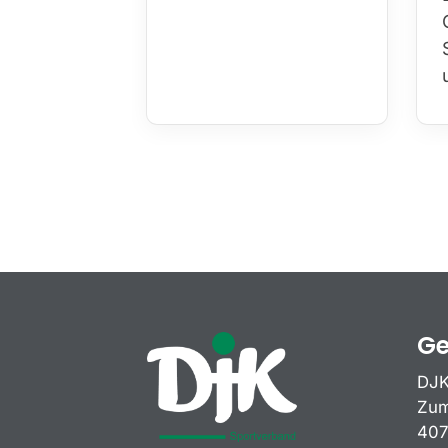
Ge
DJK
Zum
407