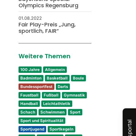
Olympics Regensburg
01.08.2022
Fair Play-Preis „Jung,
sportlich, FAIR“
Weitere Themen
100 Jahre
Allgemein
Badminton
Basketball
Boule
Bundessportfest
Darts
Faustball
Fußball
Gymnastik
Handball
Leichtathletik
Schach
Schwimmen
Sport
Sport und Spiritualität
Sportjugend
Sportkegeln