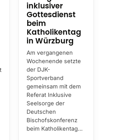
inklusiver
Wilhel
Gottesdienst
Hester
beim
Mit Wilhel
Katholikentag
Hesterkamp
in Würzburg
die DJK am
diesen Jah
Am vergangenen
Bistum Es
Wochenende setzte
prägende
t
der DJK-
Persönlichk
Sportverband
über Jahr
gemeinsam mit dem
hinweg Kir
Referat Inklusive
Sport…
h
Seelsorge der
Deutschen
Bischofskonferenz
beim Katholikentag…