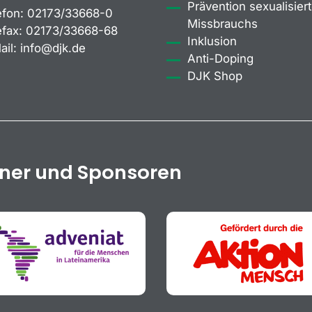
Prävention sexualisiert
efon:
02173/33668-0
Missbrauchs
efax:
02173/33668-68
Inklusion
ail:
info@djk.de
Anti-Doping
DJK Shop
tner und Sponsoren