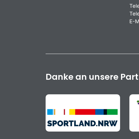
Tel
Tel
E-M
Danke an unsere Par