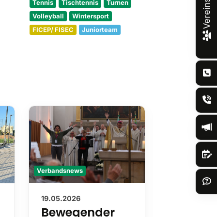
Vereinsportal
Tennis
Tischtennis
Turnen
Volleyball
Wintersport
FICEP/ FISEC
Juniorteam
Verbandsnews
Verbandsnews
19.05.2026
13.05.2026
Bewegender
Nachru