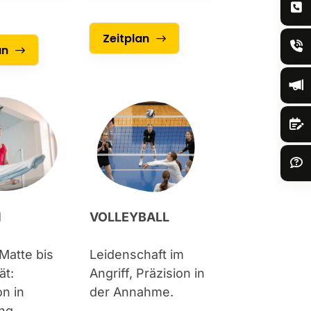
Zeitplan
an
N
VOLLEYBALL
Matte bis
Leidenschaft im
ät:
Angriff, Präzision in
on in
der Annahme.
ng.