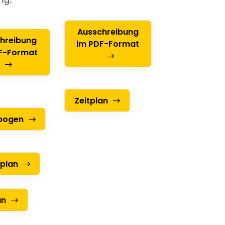
Ausschreibung
hreibung
im PDF-Format
F-Format
Zeitplan
bogen
plan
an