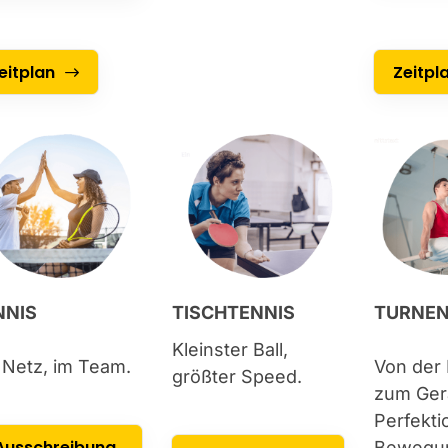
Zeitpl
eitplan
NNIS
TISCHTENNIS
TURNE
Kleinster Ball,
Netz, im Team.
Von der 
größter Speed.
zum Ger
Perfekti
Ausschreibung
Bewegu