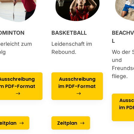
DMINTON
BASKETBALL
BEACHV
L
erleicht zum
Leidenschaft im
olg
Rebound.
Wo der 
und
Freunds
fliege.
Ausschreibung
Ausschreibung
im PDF-Format
im PDF-Format
Aussc
im PD
eitplan
Zeitplan