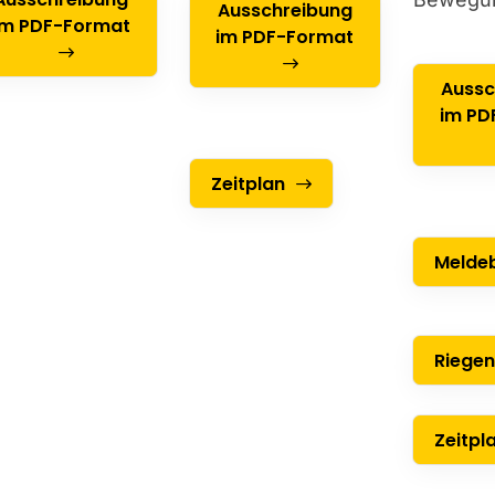
Ausschreibung
im PDF-Format
im PDF-Format
Aussc
im PD
Zeitplan
Melde
Riegen
Zeitpl