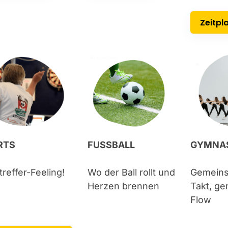
Zeitpl
RTS
FUSSBALL
GYMNAS
ltreffer-Feeling!
Wo der Ball rollt und
Gemein
Herzen brennen
Takt, g
Flow