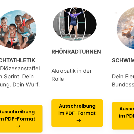
RHÖNRADTURNEN
SCHWI
ICHTATHLETIK
 Diözesanstaffel
Akrobatik in der
Dein Ele
n Sprint. Dein
Rolle
Bundess
ung. Dein Wurf.
Ausschreibung
Aussc
Ausschreibung
im PDF-Format
im PD
im PDF-Format