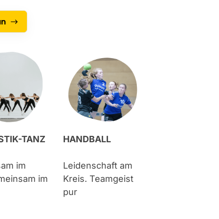
an
TIK-TANZ
HANDBALL
sam im
Leidenschaft am
emeinsam im
Kreis. Teamgeist
pur