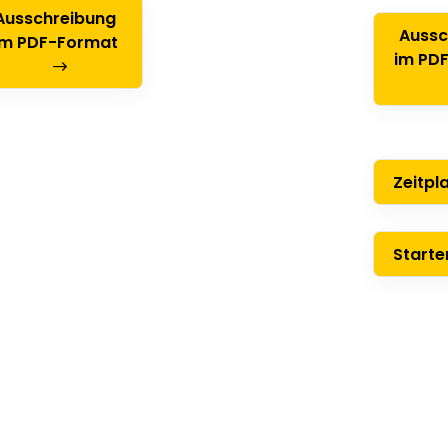
Ausschreibung
Aussc
im PDF-Format
im PDF
Zeitpl
Starter