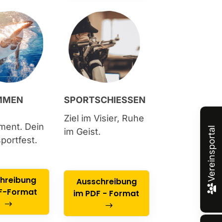
MMEN
SPORTSCHIESSEN
Ziel im Visier, Ruhe
ment. Dein
Vereinsportal
im Geist.
portfest.
hreibung
Ausschreibung
F-Format
im PDF - Format