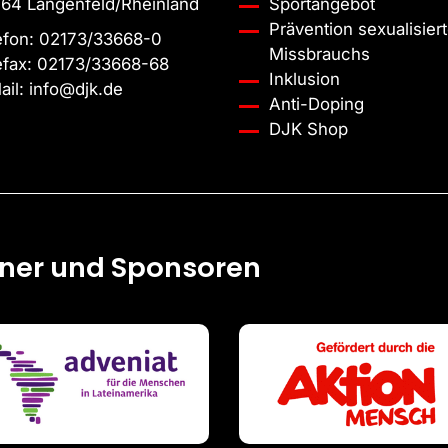
64 Langenfeld/Rheinland
Sportangebot
Prävention sexualisiert
efon:
02173/33668-0
Missbrauchs
efax:
02173/33668-68
Inklusion
ail:
info@djk.de
Anti-Doping
DJK Shop
tner und Sponsoren