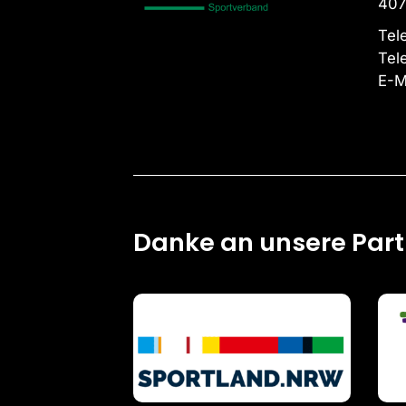
407
Tel
Tel
E-M
Danke an unsere Par