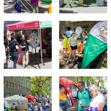
Gottesdienst
Festabend
Badminton
Basketball
Beachvolleyball
Boule
Darts
Fußball
Gymnastik-Tanz
Handball
Leichtathletik
Rhönradturnen