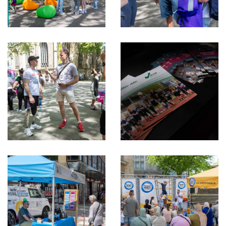
Schwimmen
Sportschießen
Tennis
Tischtennis
Turnen
Volleyball
Videos
Service
Zurück zum DJK Sportverband