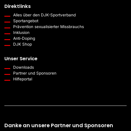
Volleyball
Direktlinks
Prävention sex. Gewalt
Alles über den DJK-Sportverband
Sportangebot
Anti-Doping
Prävention sexualisierter Missbrauchs
Inklusion
AGBs (Allg. Organisation, Sportorganisation)
Anti-Doping
DJK Shop
Essen
Unser Service
Programm BSF
Downloads
DJK
Partner und Sponsoren
Hilfeportal
Fotos und Videos
Service
Zurück zum DJK Sportverband
Danke an unsere Partner und Sponsoren