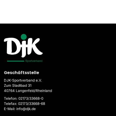
Boule
Darts
Fussball
Gymnastik und Tanz
Handball
Leichtathletik
Rhönrad
Sportschießen
Geschäftsstelle
Schwimmen
DJK-Sportverband e.V.
Zum Stadtbad 31
Tennis
40764 Langenfeld/Rheinland
Telefon:
02173/33668-0
Tischtennis
Telefax:
02173/33668-68
Turnen
E-Mail:
info@djk.de