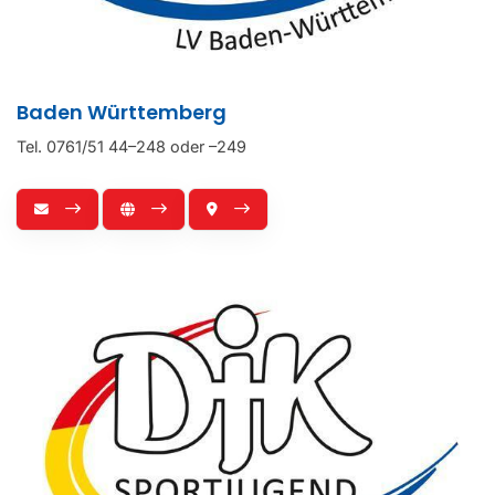
Aktuelles
Tätigkeiten
Baden Württemberg
Prävention
Tel. 0761/51 44–248 oder –249
Sportwörterbuch
Kontakt
Downloadbereich
Zurück zum DJK Sportverband