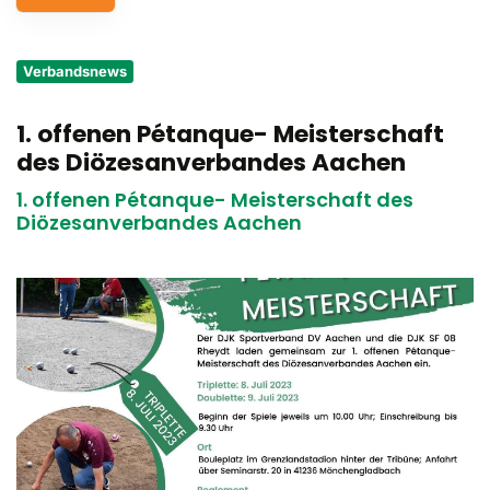
Service
Verbandsnews
Aus- und Fortbildungen
1. offenen Pétanque- Meisterschaft
Kontakt
des Diözesanverbandes Aachen
Bundessportfest '26
1. offenen Pétanque- Meisterschaft des
Diözesanverbandes Aachen
DJK Sportjugend