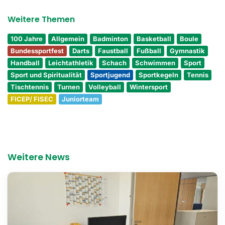
Weitere Themen
100 Jahre
Allgemein
Badminton
Basketball
Boule
Bundessportfest
Darts
Faustball
Fußball
Gymnastik
Handball
Leichtathletik
Schach
Schwimmen
Sport
Sport und Spiritualität
Sportjugend
Sportkegeln
Tennis
Tischtennis
Turnen
Volleyball
Wintersport
FICEP/ FISEC
Juniorteam
Weitere News