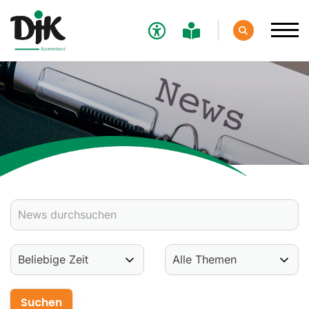
Verband
Aktuelles
Verbands-News
Social-Media-News
Termine
Ergebnisse
Sportdeutschland-News
Sport
Verantwortung