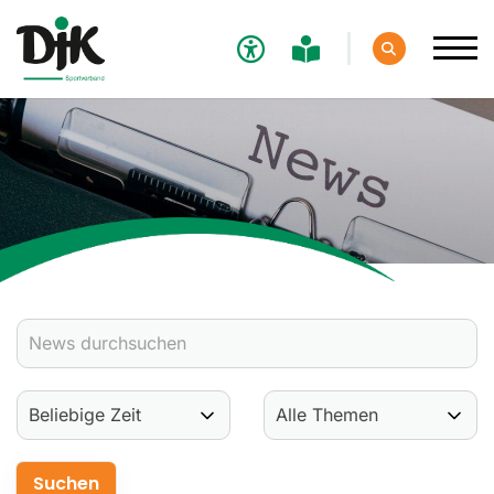
Verband
Aktuelles
Verbands-News
Social-Media-News
Termine
Ergebnisse
Sportdeutschland-News
Sport
Verantwortung