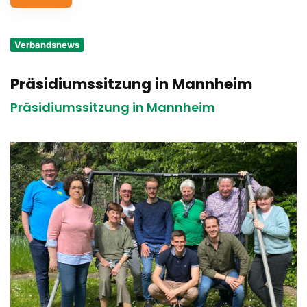
Service
Verbandsnews
Aus- und Fortbildungen
Präsidiumssitzung in Mannheim
Kontakt
Präsidiumssitzung in Mannheim
Bundessportfest '26
DJK Sportjugend