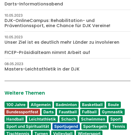
Darts-Informationsabend
10.05.2023
DJK-OnlineCampus: Rehabilitation- und
Präventionssport, eine Chance für DJK Vereine!
10.05.2023
Unser Ziel ist es deutlich mehr Länder zu involvieren
FICEP-Präsidialteam nimmt Arbeit auf
08.05.2023
Masters-Leichtathletik in der DJK
Weitere Themen
100 Jahre
Allgemein
Badminton
Basketball
Boule
Bundessportfest
Darts
Faustball
Fußball
Gymnastik
Handball
Leichtathletik
Schach
Schwimmen
Sport
Sport und Spiritualität
Sportjugend
Sportkegeln
Tennis
Tischtennis
Turnen
Volleyball
Wintersport