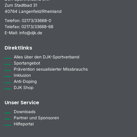
Zum Stadtbad 31
40764 Langenfeld/Rheinland
Telefon:
02173/33668-0
Telefax:
02173/33668-68
E-Mail:
info@djk.de
Direktlinks
Alles über den DJK-Sportverband
Sportangebot
Prävention sexualisierter Missbrauchs
Inklusion
Anti-Doping
DJK Shop
Unser Service
Downloads
Partner und Sponsoren
Hilfeportal