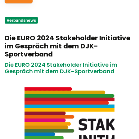
Service
Verbandsnews
Aus- und Fortbildungen
Die EURO 2024 Stakeholder Initiative
Kontakt
im Gespräch mit dem DJK-
Bundessportfest '26
Sportverband
Die EURO 2024 Stakeholder Initiative im
DJK Sportjugend
Gespräch mit dem DJK-Sportverband