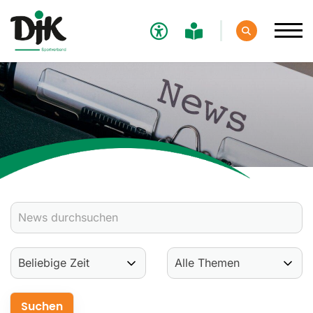
Verband
Aktuelles
Verbands-News
Social-Media-News
Termine
Ergebnisse
Sportdeutschland-News
Sport
Verantwortung