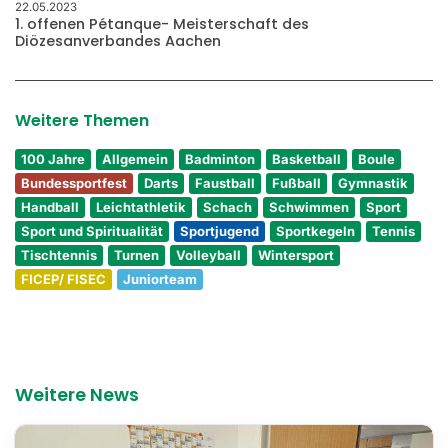
22.05.2023
1. offenen Pétanque- Meisterschaft des
Diözesanverbandes Aachen
Weitere Themen
100 Jahre
Allgemein
Badminton
Basketball
Boule
Bundessportfest
Darts
Faustball
Fußball
Gymnastik
Handball
Leichtathletik
Schach
Schwimmen
Sport
Sport und Spiritualität
Sportjugend
Sportkegeln
Tennis
Tischtennis
Turnen
Volleyball
Wintersport
FICEP/ FISEC
Juniorteam
Weitere News