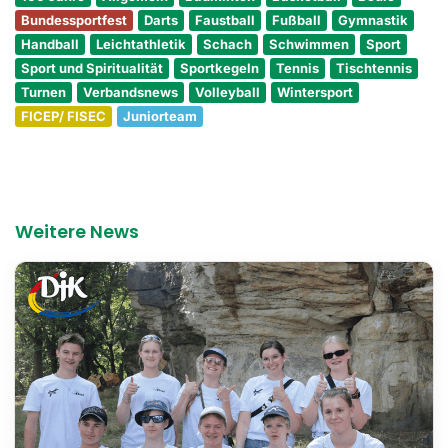
Bundessportfest
Darts
Faustball
Fußball
Gymnastik
Handball
Leichtathletik
Schach
Schwimmen
Sport
Sport und Spiritualität
Sportkegeln
Tennis
Tischtennis
Turnen
Verbandsnews
Volleyball
Wintersport
FICEP/ FISEC
Juniorteam
Weitere News