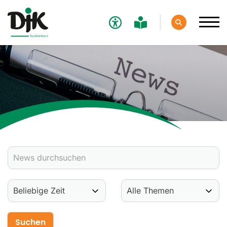
Verband
Aktuelles
Verbands-News
Social-Media-News
Termine
Ergebnisse
Sportdeutschland-News
Sport
Verantwortung