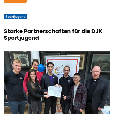
Service
Sportjugend
Aus- und Fortbildungen
Starke Partnerschaften für die DJK
Kontakt
Sportjugend
Bundessportfest '26
DJK Sportjugend