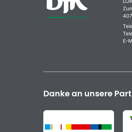
DJK
Zum
407
Tel
Tel
E-M
Danke an unsere Par