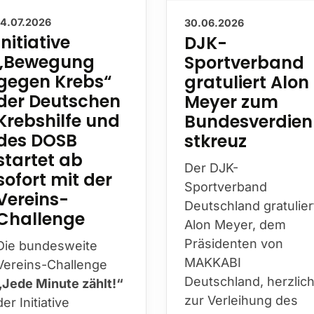
30.06.2026
14.07.2026
DJK-
Initiative
Sportverband
„Bewegung
gratuliert Alon
gegen Krebs“
Meyer zum
der Deutschen
Bundesverdien
Krebshilfe und
stkreuz
des DOSB
startet ab
Der DJK-
sofort mit der
Sportverband
Vereins-
Deutschland gratulier
Challenge
Alon Meyer, dem
Präsidenten von
Die bundesweite
MAKKABI
Vereins-Challenge
Deutschland, herzlic
„Jede Minute zählt!“
zur Verleihung des
der Initiative