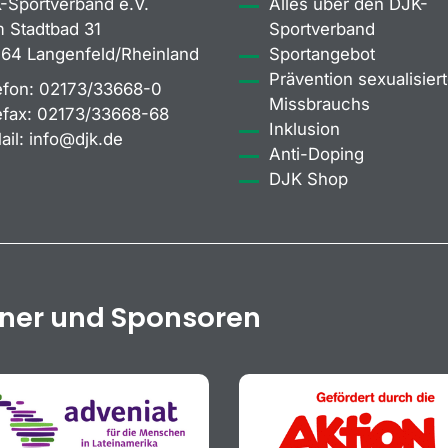
-Sportverband e.V.
Alles über den DJK-
 Stadtbad 31
Sportverband
64 Langenfeld/Rheinland
Sportangebot
Prävention sexualisiert
efon:
02173/33668-0
Missbrauchs
efax:
02173/33668-68
Inklusion
ail:
info@djk.de
Anti-Doping
DJK Shop
tner und Sponsoren