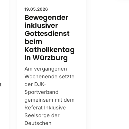
19.05.2026
13.05.2026
Bewegender
Nachru
inklusiver
Wilhel
Gottesdienst
Hester
beim
Mit Wilhel
Katholikentag
Hesterkamp
in Würzburg
die DJK am
diesen Jah
Am vergangenen
Bistum Es
Wochenende setzte
prägende
t
der DJK-
Persönlichk
Sportverband
über Jahr
gemeinsam mit dem
hinweg Kir
Referat Inklusive
Sport…
h
Seelsorge der
Deutschen