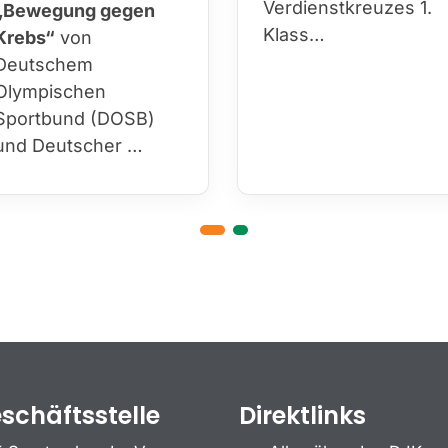
Verdienstkreuzes 1.
„Bewegung gegen
Klass…
Krebs“
von
Deutschem
Olympischen
Sportbund (DOSB)
und Deutscher …
schäftsstelle
Direktlinks