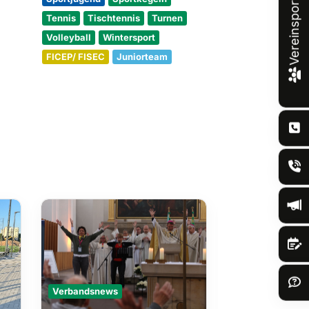
Vereinsportal
Tennis
Tischtennis
Turnen
Volleyball
Wintersport
FICEP/ FISEC
Juniorteam
Verbandsnews
Verbandsnews