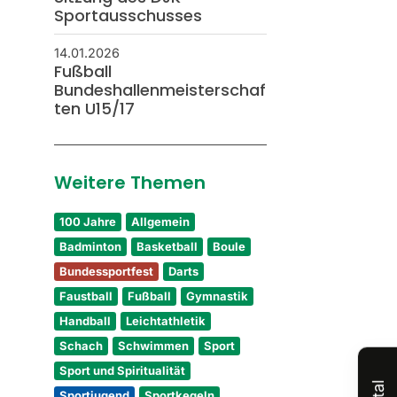
Sportausschusses
14.01.2026
Fußball
Bundeshallenmeisterschaf
ten U15/17
Weitere Themen
100 Jahre
Allgemein
Badminton
Basketball
Boule
Bundessportfest
Darts
Faustball
Fußball
Gymnastik
Handball
Leichtathletik
Schach
Schwimmen
Sport
Sport und Spiritualität
Sportjugend
Sportkegeln