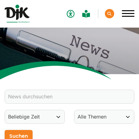
Verband
Aktuelles
Verbands-News
Social-Media-News
Termine
Ergebnisse
Sportdeutschland-News
Sport
Verantwortung