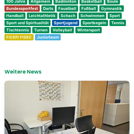
100 Jahre
Allgemein
Badminton
Basketball
Boule
Bundessportfest
Darts
Faustball
Fußball
Gymnastik
Handball
Leichtathletik
Schach
Schwimmen
Sport
Sport und Spiritualität
Sportjugend
Sportkegeln
Tennis
Tischtennis
Turnen
Volleyball
Wintersport
FICEP/ FISEC
Juniorteam
Weitere News