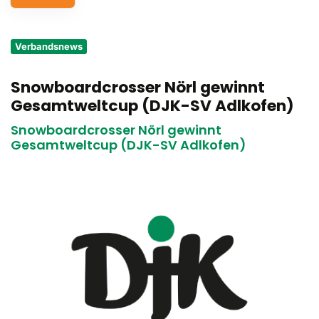
Service
Verbandsnews
Aus- und Fortbildungen
Snowboardcrosser Nörl gewinnt
Kontakt
Gesamtweltcup (DJK-SV Adlkofen)
Bundessportfest '26
Snowboardcrosser Nörl gewinnt
Gesamtweltcup (DJK-SV Adlkofen)
DJK Sportjugend