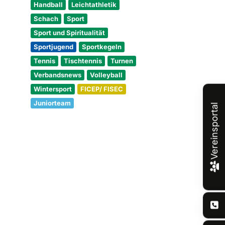
Handball
Leichtathletik
Schach
Sport
Sport und Spiritualität
Sportjugend
Sportkegeln
Tennis
Tischtennis
Turnen
Verbandsnews
Volleyball
Wintersport
FICEP/ FISEC
Juniorteam
Vereinsportal