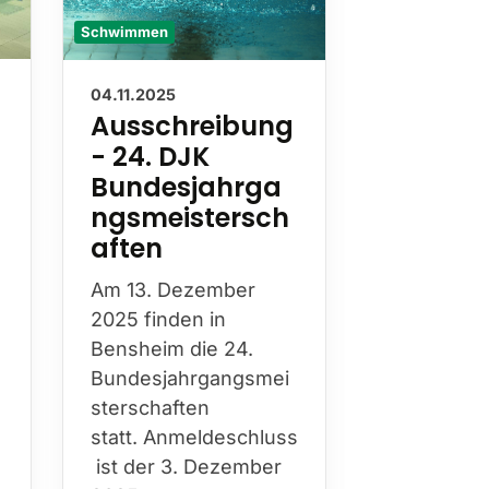
Schwimmen
Schwimmen
04.11.2025
23.07.2025
:
Ausschreibung
🏊‍♂️
- 24. DJK
Schwi
Bundesjahrga
„NEED 
ngsmeistersch
– Motto
aften
Erfolgs
Am 13. Dezember
2025 finden in
Bensheim die 24.
Bundesjahrgangsmei
sterschaften
NEED A 
-
statt. Anmeldeschluss
Motto der
ist der 3. Dezember
diesjährig
t