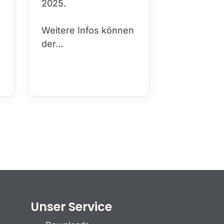
2025.
ficep/fisec
Budapest 
Weitere Infos können
insbesonde
der…
Gruppe de
Schwimme
Schwimme
Unser Service