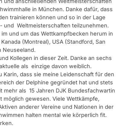
n und anschließenden Weltmeisterschaften
chwimmhalle in München. Danke dafür, dass
den trainieren können und so in der Lage
a- und Weltmeisterschaften teilzunehmen.
n im und um das Wettkampfbecken herum in
, Kanada (Montreal), USA (Standford, San
in Neuseeland.
und Kollegen in dieser Zeit. Danke an sechs
aktuelle als einzige davon weiblich.
 Karin, dass sie meine Leidenschaft für den
reich der Delphine gegründet hat und stets
seit mehr als 15 Jahren DJK Bundesfachwartin
t möglich gewesen. Viele Wettkämpfe,
ktiven anderer Vereine und Nationen in der
hwimmen halten mental wie körperlich fit.
irken.