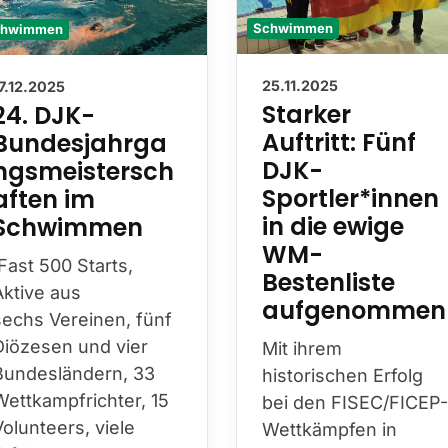
chwimmen
Schwimmen
17.12.2025
25.11.2025
24. DJK-
Starker Auftritt
Bundesjahrga
Fünf DJK-
ngsmeistersch
Sportler*innen
aften im
in die ewige
Schwimmen
WM-
Bestenliste
Fast 500 Starts,
aufgenommen
Aktive aus
sechs Vereinen, fünf
Mit ihrem
Diözesen und vier
historischen Erfolg
Bundesländern, 33
bei den FISEC/FICEP
Wettkampfrichter, 15
Wettkämpfen in
Volunteers, viele
Budapest – insgesam