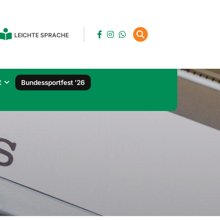
LEICHTE SPRACHE
t
Bundessportfest '26