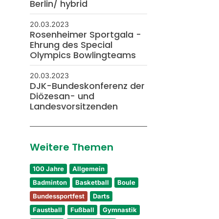
Berlin/ hybrid
20.03.2023
Rosenheimer Sportgala -
Ehrung des Special
Olympics Bowlingteams
20.03.2023
DJK-Bundeskonferenz der
Diözesan- und
Landesvorsitzenden
Weitere Themen
100 Jahre
Allgemein
Badminton
Basketball
Boule
Bundessportfest
Darts
Faustball
Fußball
Gymnastik