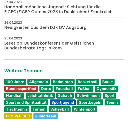
27.04.2023
Handball männliche Jugend : Sichtung für die
FICEC/FICEP Games 2023 in Dünkirchen/ Frankreich
26.04.2023
Neuigkeiten aus dem DJK DV Augsburg
25.04.2023
Lesetipp: Bundeskonferenz der Geistlichen
Bundesbeiräte tagt in Rom
Weitere Themen
100 Jahre
Allgemein
Badminton
Basketball
Boule
Bundessportfest
Darts
Faustball
Fußball
Gymnastik
Handball
Leichtathletik
Schach
Schwimmen
Sport
Sport und Spiritualität
Sportjugend
Sportkegeln
Tennis
Tischtennis
Turnen
Volleyball
Wintersport
FICEP/ FISEC
Juniorteam