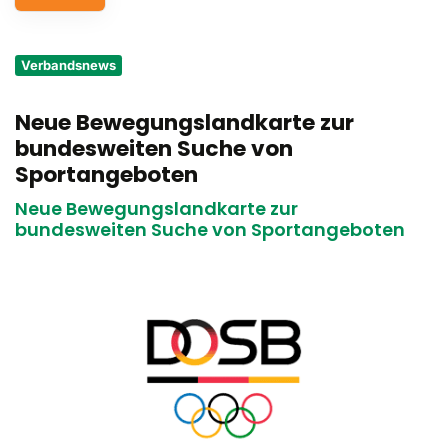
Service
Verbandsnews
Aus- und Fortbildungen
Neue Bewegungslandkarte zur
Kontakt
bundesweiten Suche von
Bundessportfest '26
Sportangeboten
Neue Bewegungslandkarte zur
DJK Sportjugend
bundesweiten Suche von Sportangeboten