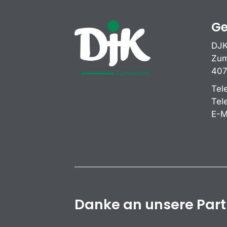
Ge
DJK
Zum
407
Tel
Tel
E-M
Danke an unsere Par