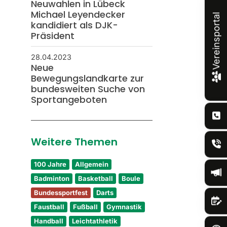
Neuwahlen in Lübeck
Michael Leyendecker
Vereinsportal
kandidiert als DJK-
Präsident
28.04.2023
Neue
Bewegungslandkarte zur
bundesweiten Suche von
Sportangeboten
Weitere Themen
100 Jahre
Allgemein
Badminton
Basketball
Boule
Bundessportfest
Darts
Faustball
Fußball
Gymnastik
Handball
Leichtathletik