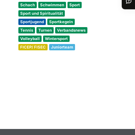
Schach
Schwimmen
Sport
Sport und Spiritualität
Sportjugend
Sportkegeln
Tennis
Turnen
Verbandsnews
Volleyball
Wintersport
FICEP/ FISEC
Juniorteam