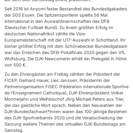
Seit 2016 ist Anyomi fester Bestandteil des Bundesligakaders
der SGS Essen. Die Spitzensportlerin spielte 56 Mal
international in den Auswahlmannschaften des DFB
(Deutscher Fußball-Bund). Zu ihrem größten Erfolg im
deutschen Nationaltrikot zählte die Vize-
Europameisterschaft mit der U17-Auswahl in Schottland. Ihr
bisher größter Erfolg mit dem Schönebecker Bundesligateam
war das Erreichen des DFB-Pokalfinals 2020 gegen den VfL
Wolfsburg. Die DJK-Newcomerin erhält ein Preisgeld in Höhe
von 500 €.
Zu den Ehrengästen am Freitag zählten der Präsident der
FICEP, Gerhard Hauer, Lies Janssen, Präsidentin der
Partnerorganisation FISEC (Féderation Internationale Sportive
de l'Enseignement Catholique), DJK-Ehrenpräsident Volker
Monnerjahn und Weihbischof Jörg Michael Peters aus Trier,
der das geistliche Wort sprach. Neben den Neuwahlen der
DJK-Bundesfachwart*innen waren das 100-jährige Bestehen
des DJK-Sportverbands 2020 und die Verabschiedung der
Satzung weitere Themen des virtuellen DJK-Bundestags am
Samstag.