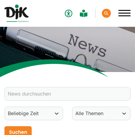
Verband
Aktuelles
Verbands-News
Social-Media-News
Termine
Ergebnisse
Sportdeutschland-News
Sport
Verantwortung