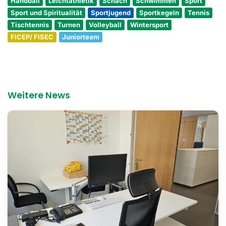
Handball
Leichtathletik
Schach
Schwimmen
Sport
Sport und Spiritualität
Sportjugend
Sportkegeln
Tennis
Tischtennis
Turnen
Volleyball
Wintersport
FICEP/ FISEC
Juniorteam
Weitere News