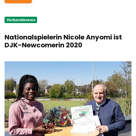
Service
Verbandsnews
Aus- und Fortbildungen
Nationalspielerin Nicole Anyomi ist
Kontakt
DJK-Newcomerin 2020
Bundessportfest '26
DJK Sportjugend