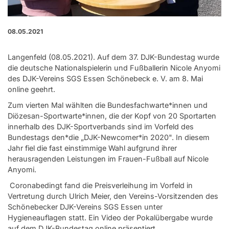
08.05.2021
Langenfeld (08.05.2021). Auf dem 37. DJK-Bundestag wurde
die deutsche Nationalspielerin und Fußballerin Nicole Anyomi
des DJK-Vereins SGS Essen Schönebeck e. V. am 8. Mai
online geehrt.
Zum vierten Mal wählten die Bundesfachwarte*innen und
Diözesan-Sportwarte*innen, die der Kopf von 20 Sportarten
innerhalb des DJK-Sportverbands sind im Vorfeld des
Bundestags den*die „DJK-Newcomer*in 2020". In diesem
Jahr fiel die fast einstimmige Wahl aufgrund ihrer
herausragenden Leistungen im Frauen-Fußball auf Nicole
Anyomi.
Coronabedingt fand die Preisverleihung im Vorfeld in
Vertretung durch Ulrich Meier, den Vereins-Vorsitzenden des
Schönebecker DJK-Vereins SGS Essen unter
Hygieneauflagen statt. Ein Video der Pokalübergabe wurde
auf dem DJK-Bundestag online präsentiert.