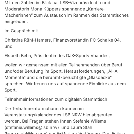
Mit den Zahlen im Blick hat LSB-Vizepräsidentin und
Moderatorin Mona Küppers spannende „Karriere-
Macherinnen“ zum Austausch im Rahmen des Stammtisches
eingeladen.
Im Gespräch mit
Christina Rühl-Hamers, Finanzvorständin FC Schalke 04,
und
Elsbeth Beha, Präsidentin des DJK-Sportverbandes,
wollen wir gemeinsam mit allen Teilnehmenden über Beruf
und/oder Berufung im Sport, Herausforderungen, „AHA-
Momente“ und die berühmt-berüchtigte „Glasdecke“
sprechen. Wir freuen uns auf spannende Einblicke aus dem
Sport.
Teilnahmeinformationen zum digitalen Stammtisch
Die Teilnahmeinformationen können im
Veranstaltungskalender des LSB NRW hier abgerufen
werden. Bei Fragen stehen Ihnen Stefanie Willems
(stefanie.willems@lsb.nrw) und Laura Stahl
(laura.stahl@lsb.nrw) per E-Mail zur Verfügung. Der digitale