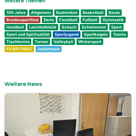
Weitere Themen
100 Jahre
Allgemein
Badminton
Basketball
Boule
Bundessportfest
Darts
Faustball
Fußball
Gymnastik
Handball
Leichtathletik
Schach
Schwimmen
Sport
Sport und Spiritualität
Sportjugend
Sportkegeln
Tennis
Tischtennis
Turnen
Volleyball
Wintersport
FICEP/ FISEC
Juniorteam
Weitere News