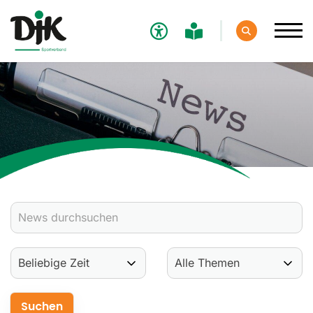
Verband
Aktuelles
Verbands-News
Social-Media-News
Termine
Ergebnisse
Sportdeutschland-News
Sport
Verantwortung