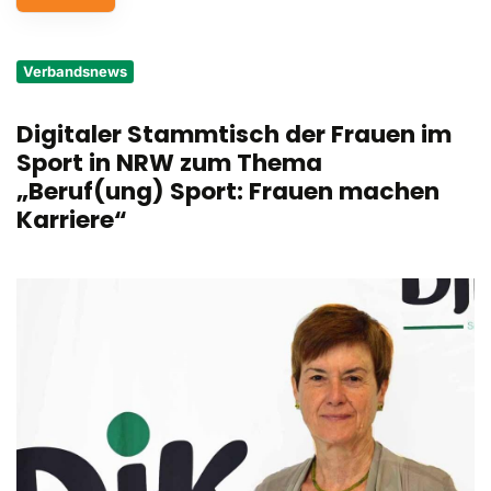
Service
Verbandsnews
Aus- und Fortbildungen
Digitaler Stammtisch der Frauen im
Kontakt
Sport in NRW zum Thema
Bundessportfest '26
„Beruf(ung) Sport: Frauen machen
Karriere“
DJK Sportjugend