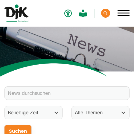
Verband
Aktuelles
Verbands-News
Social-Media-News
Termine
Ergebnisse
Sportdeutschland-News
Sport
Verantwortung