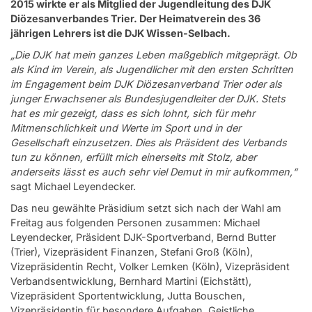
2015 wirkte er als Mitglied der Jugendleitung des DJK
Diözesanverbandes Trier. Der Heimatverein des 36
jährigen Lehrers ist die DJK Wissen-Selbach.
„Die DJK hat mein ganzes Leben maßgeblich mitgeprägt. Ob
als Kind im Verein, als Jugendlicher mit den ersten Schritten
im Engagement beim DJK Diözesanverband Trier oder als
junger Erwachsener als Bundesjugendleiter der DJK. Stets
hat es mir gezeigt, dass es sich lohnt, sich für mehr
Mitmenschlichkeit und Werte im Sport und in der
Gesellschaft einzusetzen. Dies als Präsident des Verbands
tun zu können, erfüllt mich einerseits mit Stolz, aber
anderseits lässt es auch sehr viel Demut in mir aufkommen,“
sagt Michael Leyendecker.
Das neu gewählte Präsidium setzt sich nach der Wahl am
Freitag aus folgenden Personen zusammen: Michael
Leyendecker, Präsident DJK-Sportverband, Bernd Butter
(Trier), Vizepräsident Finanzen, Stefani Groß (Köln),
Vizepräsidentin Recht, Volker Lemken (Köln), Vizepräsident
Verbandsentwicklung, Bernhard Martini (Eichstätt),
Vizepräsident Sportentwicklung, Jutta Bouschen,
Vizepräsidentin für besondere Aufgaben, Geistliche