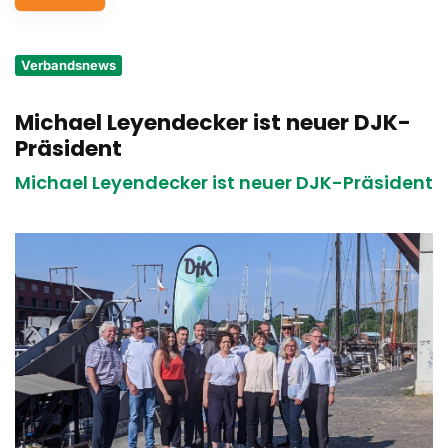
Service
Verbandsnews
Aus- und Fortbildungen
Michael Leyendecker ist neuer DJK-
Kontakt
Präsident
Bundessportfest '26
Michael Leyendecker ist neuer DJK-Präsident
DJK Sportjugend