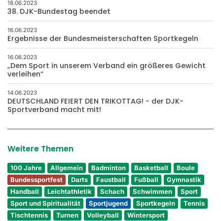
18.06.2023
38. DJK-Bundestag beendet
16.06.2023
Ergebnisse der Bundesmeisterschaften Sportkegeln
16.06.2023
„Dem Sport in unserem Verband ein größeres Gewicht
verleihen“
14.06.2023
DEUTSCHLAND FEIERT DEN TRIKOTTAG! - der DJK-
Sportverband macht mit!
Weitere Themen
100 Jahre
Allgemein
Badminton
Basketball
Boule
Bundessportfest
Darts
Faustball
Fußball
Gymnastik
Handball
Leichtathletik
Schach
Schwimmen
Sport
Sport und Spiritualität
Sportjugend
Sportkegeln
Tennis
Tischtennis
Turnen
Volleyball
Wintersport