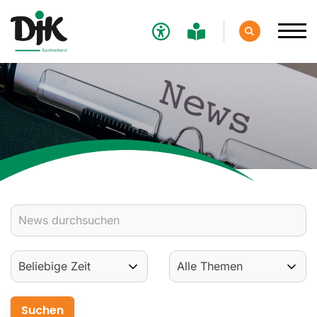
Verband
Aktuelles
Verbands-News
Social-Media-News
Termine
Ergebnisse
Sportdeutschland-News
Sport
Verantwortung