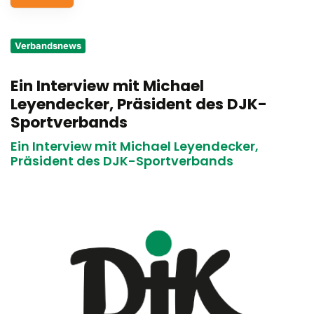
Service
Verbandsnews
Aus- und Fortbildungen
Ein Interview mit Michael
Kontakt
Leyendecker, Präsident des DJK-
Bundessportfest '26
Sportverbands
Ein Interview mit Michael Leyendecker,
DJK Sportjugend
Präsident des DJK-Sportverbands