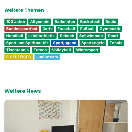
Weitere Themen
100 Jahre
Allgemein
Badminton
Basketball
Boule
Bundessportfest
Darts
Faustball
Fußball
Gymnastik
Handball
Leichtathletik
Schach
Schwimmen
Sport
Sport und Spiritualität
Sportjugend
Sportkegeln
Tennis
Tischtennis
Turnen
Volleyball
Wintersport
FICEP/ FISEC
Juniorteam
Weitere News