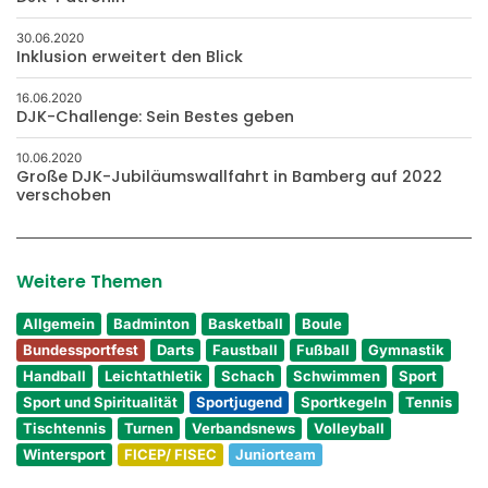
30.06.2020
Inklusion erweitert den Blick
16.06.2020
DJK-Challenge: Sein Bestes geben
10.06.2020
Große DJK-Jubiläumswallfahrt in Bamberg auf 2022
verschoben
Weitere Themen
Allgemein
Badminton
Basketball
Boule
Bundessportfest
Darts
Faustball
Fußball
Gymnastik
Handball
Leichtathletik
Schach
Schwimmen
Sport
Sport und Spiritualität
Sportjugend
Sportkegeln
Tennis
Tischtennis
Turnen
Verbandsnews
Volleyball
Wintersport
FICEP/ FISEC
Juniorteam