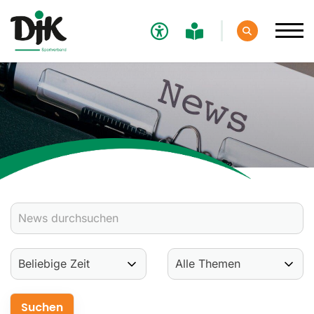
Verband
Aktuelles
Verbands-News
Social-Media-News
Termine
Ergebnisse
Sportdeutschland-News
Sport
Verantwortung