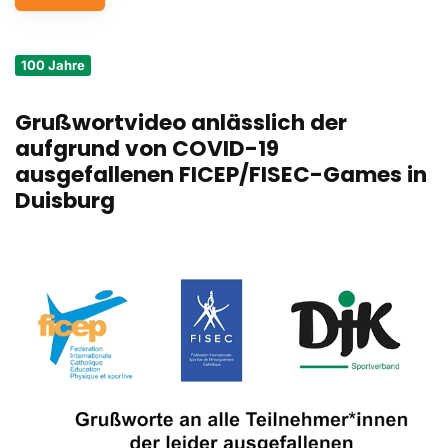
Service
100 Jahre
Aus- und Fortbildungen
Grußwortvideo anlässlich der
Kontakt
aufgrund von COVID-19
Bundessportfest '26
ausgefallenen FICEP/FISEC-Games in
Duisburg
DJK Sportjugend