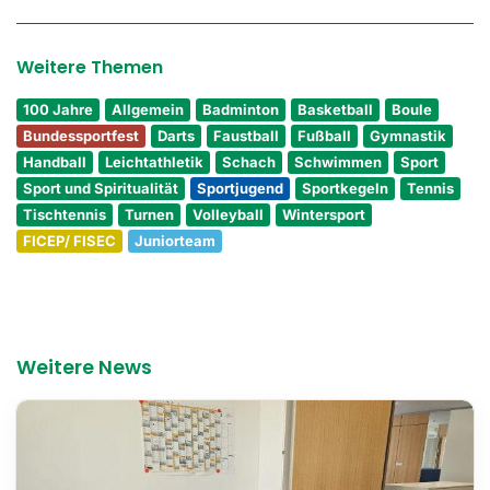
Weitere Themen
100 Jahre
Allgemein
Badminton
Basketball
Boule
Bundessportfest
Darts
Faustball
Fußball
Gymnastik
Handball
Leichtathletik
Schach
Schwimmen
Sport
Sport und Spiritualität
Sportjugend
Sportkegeln
Tennis
Tischtennis
Turnen
Volleyball
Wintersport
FICEP/ FISEC
Juniorteam
Weitere News