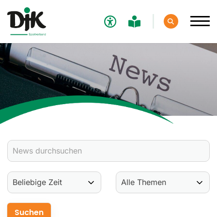
Verband
Aktuelles
Verbands-News
Social-Media-News
Termine
Ergebnisse
Sportdeutschland-News
Sport
Verantwortung