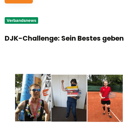
Service
Verbandsnews
Aus- und Fortbildungen
DJK-Challenge: Sein Bestes geben
Kontakt
Bundessportfest '26
DJK Sportjugend