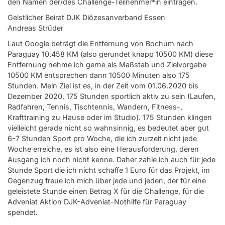
den Namen der/des Challenge-Teilnehmer*in eintragen.
Geistlicher Beirat DJK Diözesanverband Essen
Andreas Strüder
Laut Google beträgt die Entfernung von Bochum nach
Paraguay 10.458 KM (also gerundet knapp 10500 KM) diese
Entfernung nehme ich gerne als Maßstab und Zielvorgabe
10500 KM entsprechen dann 10500 Minuten also 175
Stunden. Mein Ziel ist es, in der Zeit vom 01.06.2020 bis
Dezember 2020, 175 Stunden sportlich aktiv zu sein (Laufen,
Radfahren, Tennis, Tischtennis, Wandern, Fitness-,
Krafttraining zu Hause oder im Studio). 175 Stunden klingen
vielleicht gerade nicht so wahnsinnig, es bedeutet aber gut
6-7 Stunden Sport pro Woche, die ich zurzeit nicht jede
Woche erreiche, es ist also eine Herausforderung, deren
Ausgang ich noch nicht kenne. Daher zahle ich auch für jede
Stunde Sport die ich nicht schaffe 1 Euro für das Projekt, im
Gegenzug freue ich mich über jede und jeden, der für eine
geleistete Stunde einen Betrag X für die Challenge, für die
Adveniat Aktion DJK-Adveniat-Nothilfe für Paraguay
spendet.