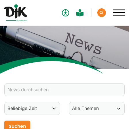
Verband
Aktuelles
Verbands-News
Social-Media-News
Termine
Ergebnisse
Sportdeutschland-News
Sport
Verantwortung