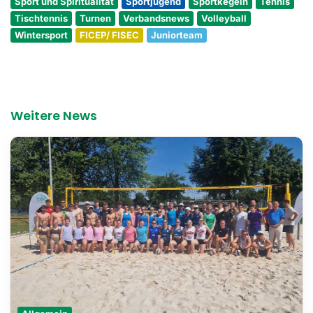
Sport und Spiritualität
Sportjugend
Sportkegeln
Tennis
Tischtennis
Turnen
Verbandsnews
Volleyball
Wintersport
FICEP/ FISEC
Juniorteam
Weitere News