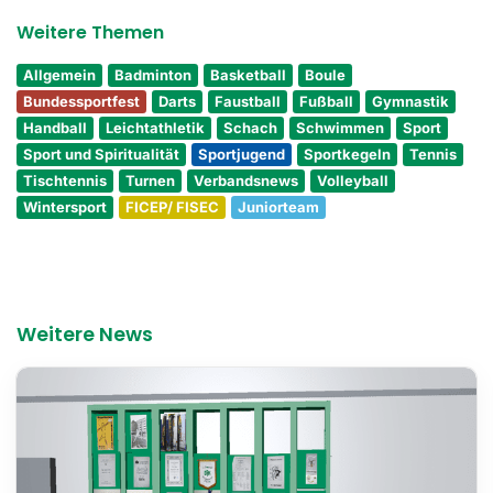
Weitere Themen
Allgemein
Badminton
Basketball
Boule
Bundessportfest
Darts
Faustball
Fußball
Gymnastik
Handball
Leichtathletik
Schach
Schwimmen
Sport
Sport und Spiritualität
Sportjugend
Sportkegeln
Tennis
Tischtennis
Turnen
Verbandsnews
Volleyball
Wintersport
FICEP/ FISEC
Juniorteam
Weitere News