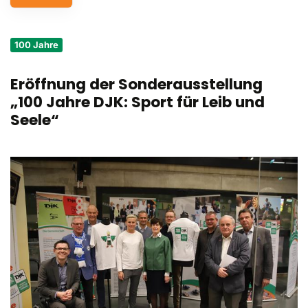
Service
100 Jahre
Aus- und Fortbildungen
Eröffnung der Sonderausstellung
Kontakt
„100 Jahre DJK: Sport für Leib und
Bundessportfest '26
Seele“
DJK Sportjugend