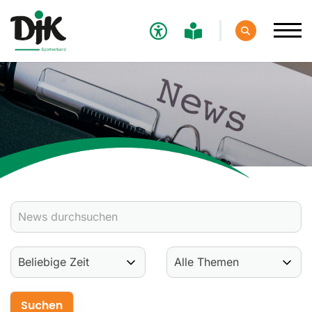
Verband
Aktuelles
Verbands-News
Social-Media-News
Termine
Ergebnisse
Sportdeutschland-News
Sport
Verantwortung