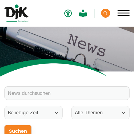
Verband
Aktuelles
Verbands-News
Social-Media-News
Termine
Ergebnisse
Sportdeutschland-News
Sport
Verantwortung