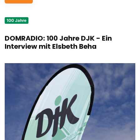
Service
100 Jahre
Aus- und Fortbildungen
DOMRADIO: 100 Jahre DJK - Ein
Kontakt
Interview mit Elsbeth Beha
Bundessportfest '26
DJK Sportjugend