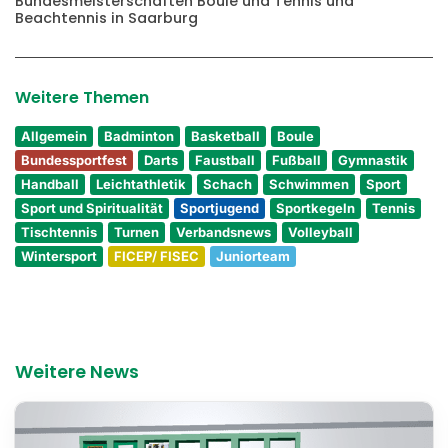
Bundesmeisterschaften Boule und Tennis und
Beachtennis in Saarburg
Weitere Themen
Allgemein
Badminton
Basketball
Boule
Bundessportfest
Darts
Faustball
Fußball
Gymnastik
Handball
Leichtathletik
Schach
Schwimmen
Sport
Sport und Spiritualität
Sportjugend
Sportkegeln
Tennis
Tischtennis
Turnen
Verbandsnews
Volleyball
Wintersport
FICEP/ FISEC
Juniorteam
Weitere News