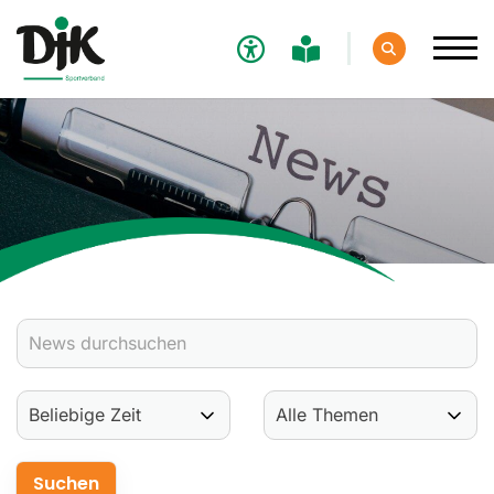
Verband
Aktuelles
Verbands-News
Social-Media-News
Termine
Ergebnisse
Sportdeutschland-News
Sport
Verantwortung