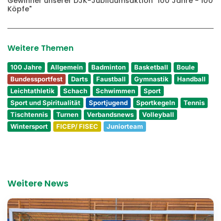
Gewinner unserer DJK-Jubiläumsaktion "100 Jahre - 100
Köpfe"
Weitere Themen
100 Jahre
Allgemein
Badminton
Basketball
Boule
Bundessportfest
Darts
Faustball
Gymnastik
Handball
Leichtathletik
Schach
Schwimmen
Sport
Sport und Spiritualität
Sportjugend
Sportkegeln
Tennis
Tischtennis
Turnen
Verbandsnews
Volleyball
Wintersport
FICEP/ FISEC
Juniorteam
Weitere News