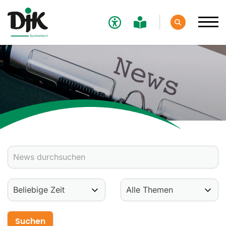
Verband
Aktuelles
Verbands-News
Social-Media-News
Termine
Ergebnisse
Sportdeutschland-News
Sport
Verantwortung