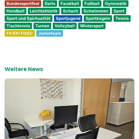
Bundessportfest
Darts
Faustball
Fußball
Gymnastik
Handball
Leichtathletik
Schach
Schwimmen
Sport
Sport und Spiritualität
Sportjugend
Sportkegeln
Tennis
Tischtennis
Turnen
Volleyball
Wintersport
FICEP/ FISEC
Juniorteam
Weitere News