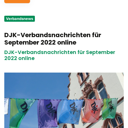
Service
Verbandsnews
Aus- und Fortbildungen
DJK-Verbandsnachrichten für
Kontakt
September 2022 online
Bundessportfest '26
DJK-Verbandsnachrichten für September
2022 online
DJK Sportjugend