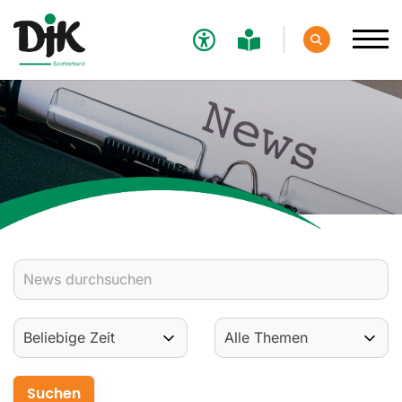
Verband
Aktuelles
Verbands-News
Social-Media-News
Termine
Ergebnisse
Sportdeutschland-News
Sport
Verantwortung