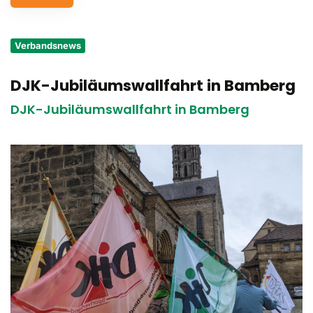
Service
Verbandsnews
Aus- und Fortbildungen
DJK-Jubiläumswallfahrt in Bamberg
Kontakt
DJK-Jubiläumswallfahrt in Bamberg
Bundessportfest '26
DJK Sportjugend