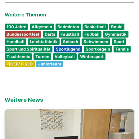
Weitere Themen
100 Jahre
Allgemein
Badminton
Basketball
Boule
Bundessportfest
Darts
Faustball
Fußball
Gymnastik
Handball
Leichtathletik
Schach
Schwimmen
Sport
Sport und Spiritualität
Sportjugend
Sportkegeln
Tennis
Tischtennis
Turnen
Volleyball
Wintersport
FICEP/ FISEC
Juniorteam
Weitere News