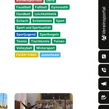
Bundessportfest
Darts
Faustball
Fußball
Gymnastik
Vereinsportal
Handball
Leichtathletik
Schach
Schwimmen
Sport
Sport und Spiritualität
Sportjugend
Sportkegeln
Tennis
Tischtennis
Turnen
Volleyball
Wintersport
FICEP/ FISEC
Juniorteam