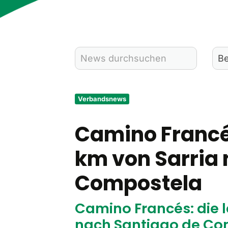
Verbandsnews
Camino Francés
km von Sarria
Compostela
Camino Francés: die l
nach Santiago de Co