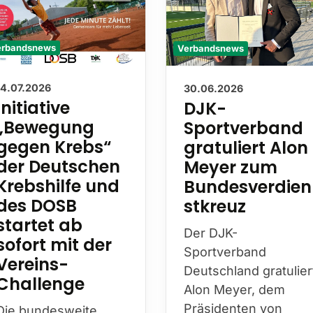
Verbandsnews
erbandsnews
30.06.2026
14.07.2026
DJK-
Initiative
Sportverband
„Bewegung
gratuliert Alon
gegen Krebs“
Meyer zum
der Deutschen
Bundesverdien
Krebshilfe und
stkreuz
des DOSB
startet ab
Der DJK-
sofort mit der
Sportverband
Vereins-
Deutschland gratulier
Challenge
Alon Meyer, dem
Präsidenten von
Die bundesweite