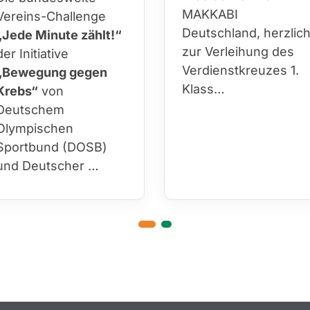
MAKKABI
Vereins-Challenge
Deutschland, herzlic
„Jede Minute zählt!“
zur Verleihung des
der Initiative
Verdienstkreuzes 1.
„Bewegung gegen
Klass…
Krebs“
von
Deutschem
Olympischen
Sportbund (DOSB)
und Deutscher …