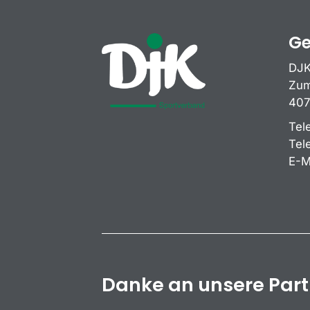
Ge
DJK
Zum
407
Tel
Tel
E-M
Danke an unsere Par