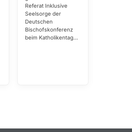
hinweg Kir
Referat Inklusive
Sport…
h
Seelsorge der
Deutschen
Bischofskonferenz
beim Katholikentag…