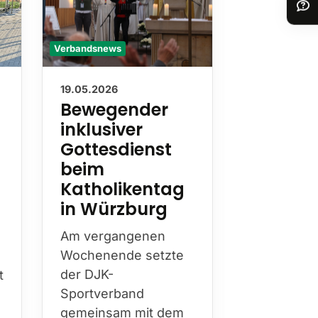
Verbandsnews
Verbandsnews
19.05.2026
13.05.2026
Bewegender
Nachru
inklusiver
Wilhel
Gottesdienst
Hester
beim
Mit Wilhel
Katholikentag
Hesterkamp
in Würzburg
die DJK am
diesen Jah
Am vergangenen
Bistum Es
Wochenende setzte
prägende
t
der DJK-
Persönlichk
Sportverband
über Jahr
gemeinsam mit dem