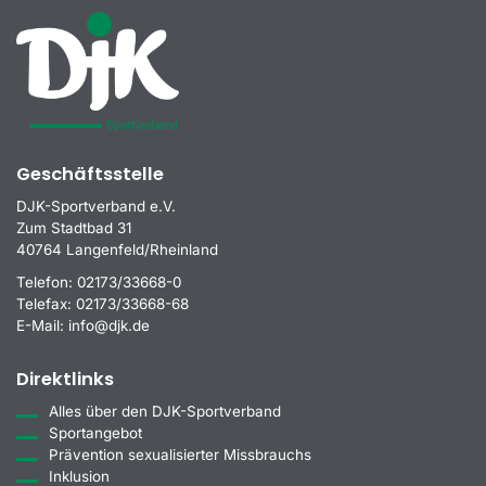
Geschäftsstelle
DJK-Sportverband e.V.
Zum Stadtbad 31
40764 Langenfeld/Rheinland
Telefon:
02173/33668-0
Telefax:
02173/33668-68
E-Mail:
info@djk.de
Direktlinks
Alles über den DJK-Sportverband
Sportangebot
Prävention sexualisierter Missbrauchs
Inklusion