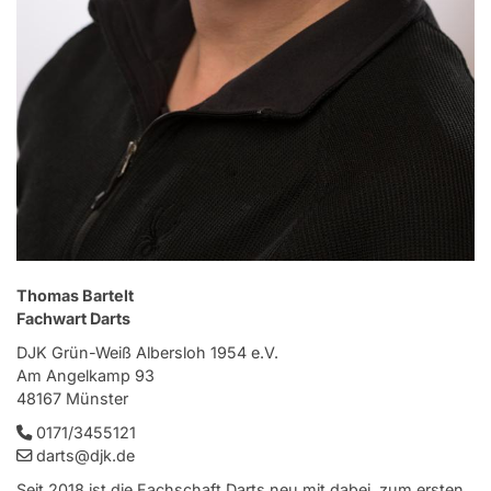
Thomas Bartelt
Fachwart Darts
DJK Grün-Weiß Albersloh 1954 e.V.
Am Angelkamp 93
48167 Münster
0171/3455121
darts@djk.de
Seit 2018 ist die Fachschaft Darts neu mit dabei, zum ersten