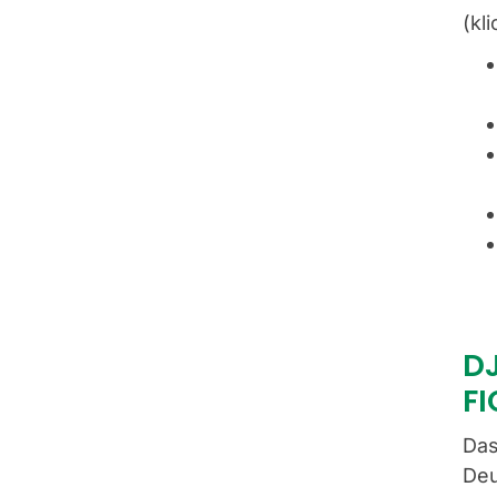
(kl
DJ
FI
Das
Deu