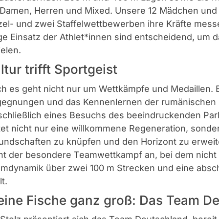
 Damen, Herren und Mixed. Unsere 12 Mädchen und 8
zel- und zwei Staffelwettbewerben ihre Kräfte messe
ge Einsatz der Athlet*innen sind entscheidend, um 
ielen.
ltur trifft Sportgeist
h es geht nicht nur um Wettkämpfe und Medaillen. Ein
egnungen und das Kennenlernen der rumänischen La
schließlich eines Besuchs des beeindruckenden Parl
tet nicht nur eine willkommene Regeneration, sond
undschaften zu knüpfen und den Horizont zu erweit
ht der besondere Teamwettkampf an, bei dem nicht d
mdynamik über zwei 100 m Strecken und eine abschli
t.
eine Fische ganz groß: Das Team D