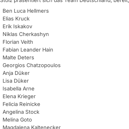
 Stolz präsentiert sich das Team Deutschland, bereit,
Ben Luca Hellmers
Elias Kruck
Erik Iskakov
Niklas Cherkashyn
Florian Veith
Fabian Leander Hain
Malte Deters
Georgios Chatzopoulos
Anja Düker
Lisa Düker
Isabella Arne
Elena Krieger
Felicia Reinicke
Angelina Stock
Melina Goto
Magdalena Kaltenecker