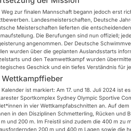
rtsetzung der Mission
 Weg zur finalen Mannschaft begann jedoch erst ric
tbewerben. Landesmeisterschaften, Deutsche Jahr
tsche Meisterschaften lieferten die entscheidenden
maufstellung. Die Berufungen sind nun offiziell; je
eisterung angenommen. Der Deutsche Schwimmver
llen wurden über die geplanten Auslandsstarts infor
zelstarts und den Teamwettkampf wurden übermittelt
ategisches Geschick und ein tiefes Verständnis für j
 Wettkampffieber
 Kalender ist markiert: Am 17. und 18. Juli 2024 ist
arester Sportkomplex Sydney Olympic Sportive Com
let*innen in vier Wettkampfabschnitten an. Auf d
nen in den Disziplinen Schmetterling, Rücken und B
 m und 200 m. Im Freistil sind zudem die 400 m zu m
ausfordernden 200 m und 400 m Lagen sowie die h