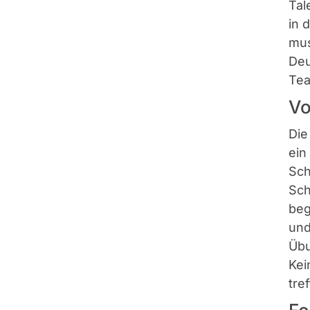
Tal
in 
mus
Deu
Tea
Vo
Die
ein
Sch
Sch
beg
und
Übu
Kei
tre