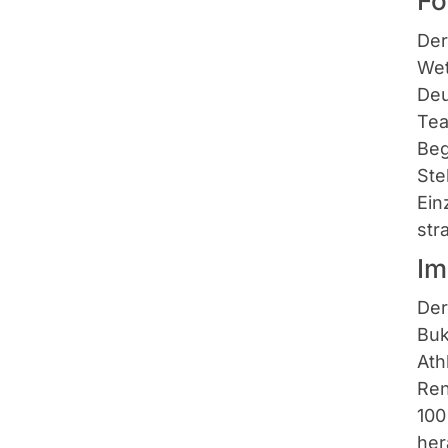
Fo
Der
Wet
Deu
Tea
Beg
Ste
Ein
str
Im
Der
Buk
Ath
Ren
100
her