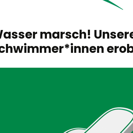
asser marsch! Unser
chwimmer*innen erob