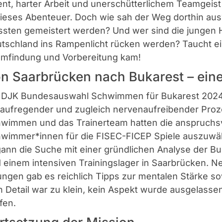
ent, harter Arbeit und unerschütterlichem Teamgeist
dieses Abenteuer. Doch wie sah der Weg dorthin a
sten gemeistert werden? Und wer sind die jungen H
tschland ins Rampenlicht rücken werden? Taucht ein
mfindung und Vorbereitung kam!
n Saarbrücken nach Bukarest – eine
 DJK Bundesauswahl Schwimmen für Bukarest 2024 
 aufregender und zugleich nervenaufreibender Proz
wimmen und das Trainerteam hatten die anspruchsv
wimmer*innen für die FISEC-FICEP Spiele auszuwäh
ann die Suche mit einer gründlichen Analyse der B
 einem intensiven Trainingslager in Saarbrücken. 
ngen gab es reichlich Tipps zur mentalen Stärke so
n Detail war zu klein, kein Aspekt wurde ausgelasse
ffen.