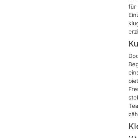
für
Ein
klu
erz
Ku
Doc
Beg
ein
bie
Fre
ste
Tea
zähl
Kl