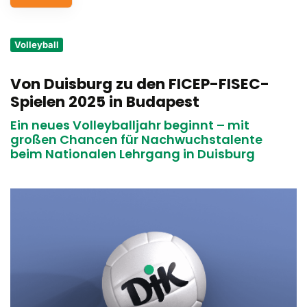
Service
Volleyball
Aus- und Fortbildungen
Von Duisburg zu den FICEP-FISEC-
Kontakt
Spielen 2025 in Budapest
Bundessportfest '26
Ein neues Volleyballjahr beginnt – mit
großen Chancen für Nachwuchstalente
beim Nationalen Lehrgang in Duisburg
DJK Sportjugend