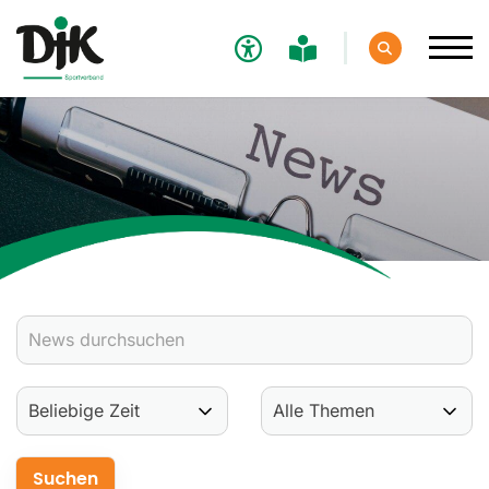
Verband
Aktuelles
Verbands-News
Social-Media-News
Termine
Ergebnisse
Sportdeutschland-News
Sport
Verantwortung