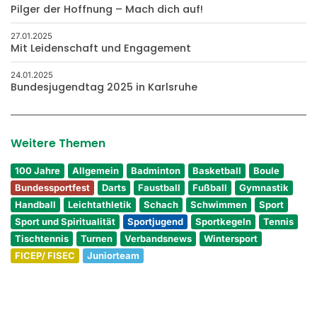
Pilger der Hoffnung – Mach dich auf!
27.01.2025
Mit Leidenschaft und Engagement
24.01.2025
Bundesjugendtag 2025 in Karlsruhe
Weitere Themen
100 Jahre
Allgemein
Badminton
Basketball
Boule
Bundessportfest
Darts
Faustball
Fußball
Gymnastik
Handball
Leichtathletik
Schach
Schwimmen
Sport
Sport und Spiritualität
Sportjugend
Sportkegeln
Tennis
Tischtennis
Turnen
Verbandsnews
Wintersport
FICEP/ FISEC
Juniorteam